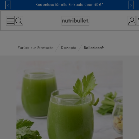
Skip
Kostenlose für alle Einkäufe über 49€*
to
Content
Erklärung
zur
Zugänglichkeit
Zurück zur Startseite
Rezepte
Selleriesaft