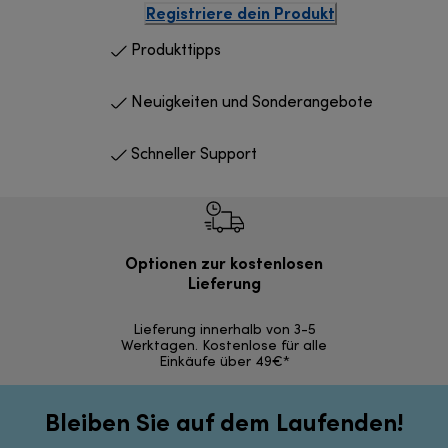
Registriere dein Produkt
Produkttipps
Neuigkeiten und Sonderangebote
Schneller Support
Optionen zur kostenlosen
Kostenl
Lieferung
30 Ta
Lieferung innerhalb von 3-5
Werktagen. Kostenlose für alle
Einkäufe über 49€*
Bleiben Sie auf dem Laufenden!