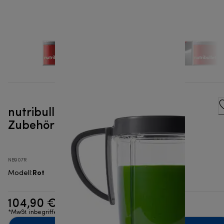
nutribullet® Pro Mineral mit 4
Zubehörteilen - Mixer
NB907R
Rot
Modell
:
104,90 €
*MwSt. inbegriffen