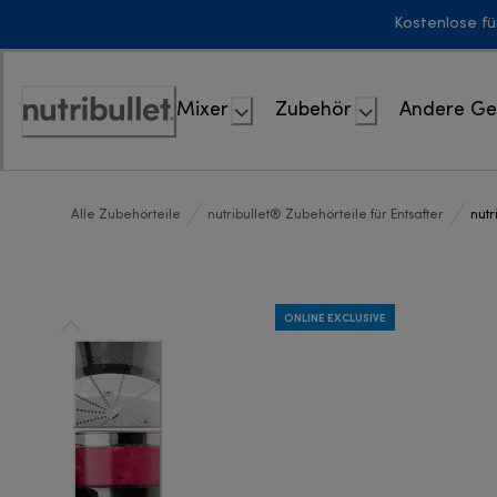
Skip
Kostenlose fü
to
Content
Mixer
Zubehör
Andere Ge
Erklärung
zur
Zugänglichkeit
Alle Zubehörteile
nutribullet® Zubehörteile für Entsafter
nutr
ONLINE EXCLUSIVE