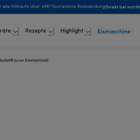
Direkt bei nutri
r alle Einkäufe über 49€*
Kostenlose Rücksendung
Eismaschine
räte
Rezepte
Highlight
ibullet® Juicer Edelstahlsieb