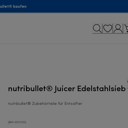
bullet® kaufen
nutribullet® Juicer Edelstahlsieb
nutribullet® Zubehörteile für Entsafter
JBM-VE010DL