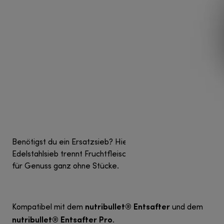
Benötigst du ein Ersatzsieb? Hier bist du richtig. Dieses
Edelstahlsieb trennt Fruchtfleisch von nahrhaftem Saft
für Genuss ganz ohne Stücke.
nutribullet® Entsafter
Kompatibel mit dem
und dem
nutribullet® Entsafter Pro
.