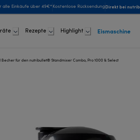
Direkt bei nutri
r alle Einkäufe über 49€*
Kostenlose Rücksendung
Eismaschine
räte
Rezepte
Highlight
 Becher für den nutribullet® Standmixer Combo, Pro 1000 & Select