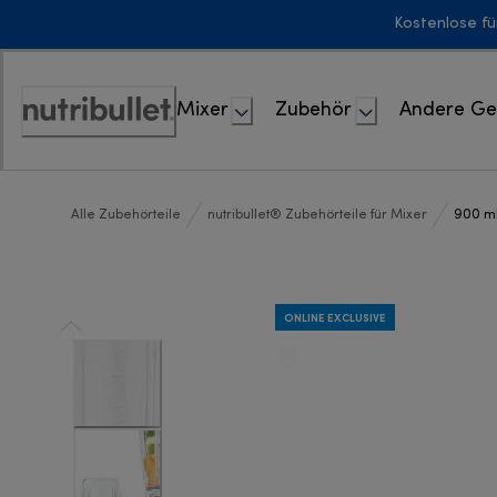
Skip
Kostenlose fü
to
Content
Mixer
Zubehör
Andere Ge
Erklärung
zur
Zugänglichkeit
Alle Zubehörteile
nutribullet® Zubehörteile für Mixer
900 ml
ONLINE EXCLUSIVE