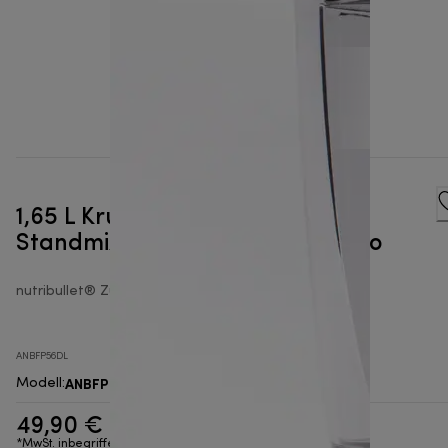
1,65 L Krug für den nutribullet®
Standmixer & Standmixer Combo
nutribullet® Zubehörteile für Standmixer
ANBFP56DL
ANBFP56DL
Modell
:
49,90 €
*MwSt. inbegriffen