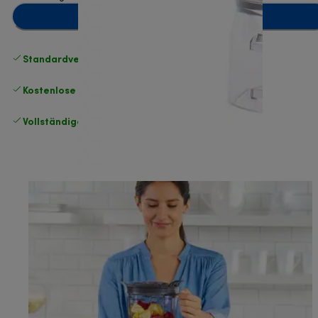
Zum Warenkorb hinzufügen
Standardversand kostenlos
ab 49 €
Kostenlose Rücksendungen
.
Vollständige Herstellergarantie
.