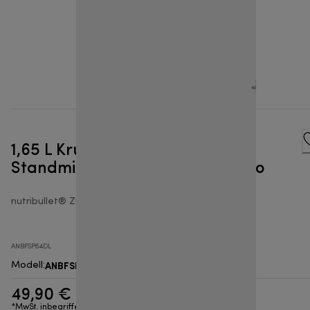
1,65 L Krug für den nutribullet®
Standmixer & Standmixer Combo
nutribullet® Zubehörteile für Standmixer
ANBFSP64DL
ANBFSP64DL
Modell
:
49,90 €
*MwSt. inbegriffen