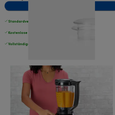
Zum Warenkorb hinzufügen
Standardversand kostenlos
ab 49 €
Kostenlose Rücksendungen
.
Vollständige Herstellergarantie
.