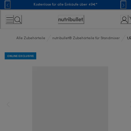
Skip
Kostenlose für alle Einkäufe über 49€*
to
Content
Erklärung
zur
Zugänglichkeit
Alle Zubehörteile
nutribullet® Zubehörteile für Standmixer
1,
ONLINE EXCLUSIVE