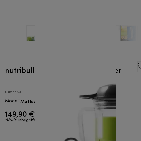
nutribullet® Combo - Standmixer
NBF500MB
Mattschwarz
Modell
:
149,90 €
*MwSt. inbegriffen