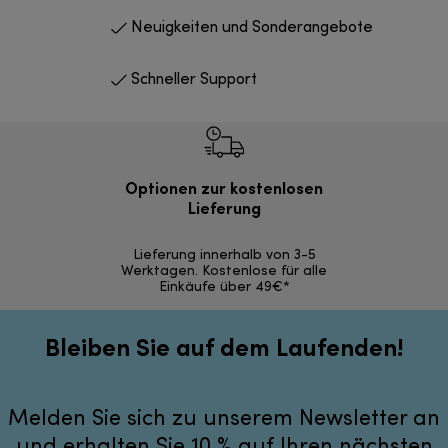
Neuigkeiten und Sonderangebote
Schneller Support
Optionen zur kostenlosen
Kostenl
Lieferung
30 Ta
Lieferung innerhalb von 3-5
Werktagen. Kostenlose für alle
Einkäufe über 49€*
Bleiben Sie auf dem Laufenden!
Melden Sie sich zu unserem Newsletter an
und erhalten Sie 10 % auf Ihren nächsten