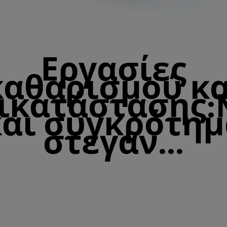
Εργασίες
καθαρισμού κα
ικατάστασης:N
και συγκρότημ
στεγαν...