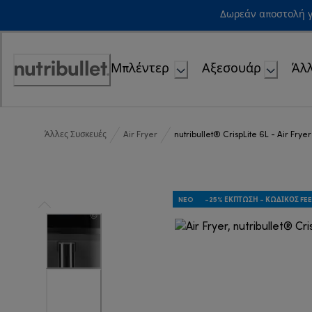
Skip
Δωρεάν αποστολή γ
to
Content
Μπλέντερ
Αξεσουάρ
Άλλ
Accessibility
Statement
Άλλες Συσκευές
Air Fryer
nutribullet® CrispLite 6L - Air Fryer
NEO
-25% ΈΚΠΤΩΣΗ - ΚΩΔΙΚΌΣ F