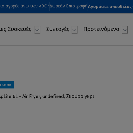
Αγοράστε απευθείας α
ια αγορές άνω των 49€*
Δωρεάν Επιστροφή
ες Συσκευές
Συνταγές
Προτεινόμενα
EELGOOD