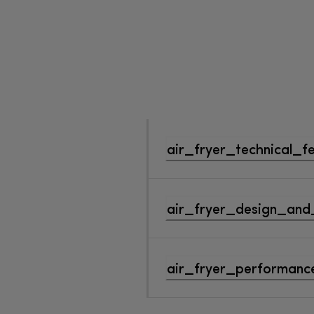
air_fryer_technical_f
air_fryer_design_and
air_fryer_performance