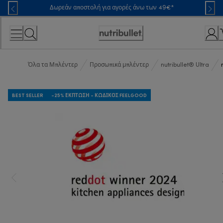
Skip
Δωρεάν αποστολή για αγορές άνω των 49€*
to
Content
Accessibility
Statement
Όλα τα Μπλέντερ
Προσωπικά μπλέντερ
nutribullet® Ultra
BEST SELLER
-25% ΈΚΠΤΩΣΗ - ΚΩΔΙΚΌΣ FEELGOOD