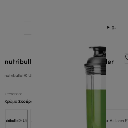
nutribullet® Ultra 1200W - Blender
nutribullet® Ultra
NB1206DGCC
Σκούρο γκρι
Χρώμα
: