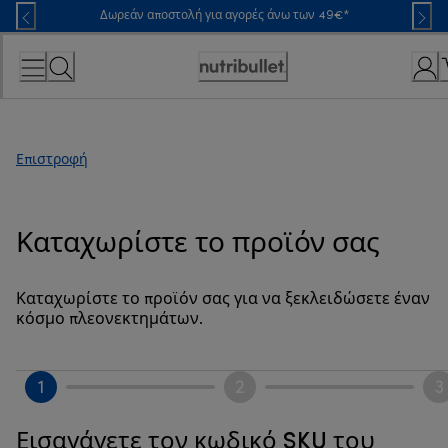
Skip
Δωρεάν αποστολή για αγορές άνω των 49€*
to
Content
Accessibility
Statement
Επιστροφή
Καταχωρίστε το προϊόν σας
Καταχωρίστε το προϊόν σας για να ξεκλειδώσετε έναν
κόσμο πλεονεκτημάτων.
1
2
3
Εισαγάγετε τον κωδικό SKU του