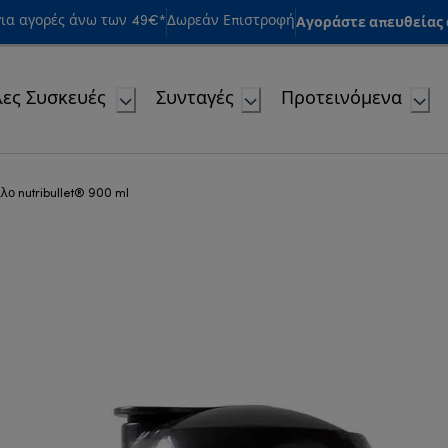
Αγοράστε απευθείας α
ια αγορές άνω των 49€*
Δωρεάν Επιστροφή
ες Συσκευές
Συνταγές
Προτεινόμενα
λο nutribullet® 900 ml