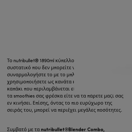
Το nutribullet® 1890ml κύπελλο είναι ένα ευέλικτο
συστατικό που δεν μπορείτε να χάσετε:
συναρμολογήστε το με το μπλέντερ σας για να το
χρησιμοποιήσετε ως κανάτα και κλείστε το με το
καπάκι που περιλαμβάνεται είτε για να διατηρήσετε
τα smoothies σας φρέσκα είτε να τα πάρετε μαζί σας
εν κινήσει. Επίσης, όντας το πιο ευρύχωρο της
σειράς του, μπορεί να περιέχει μεγάλες ποσότητες.
nutribullet®Blender Combo,
Συμβατό με τα