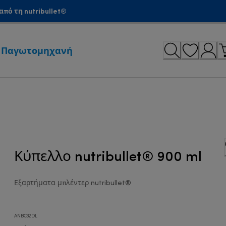
πό τη nutribullet®
Παγωτομηχανή
Κύπελλο nutribullet® 900 ml
Εξαρτήματα μπλέντερ nutribullet®
ANBC32DL