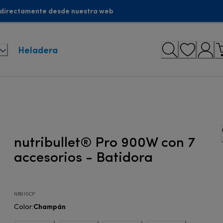
 directamente desde nuestra web
Heladera
nutribullet® Pro 900W con 7
accesorios - Batidora
NB910CP
Champán
Color
: