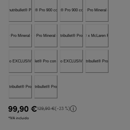
99,90 €
precio original 129,90 €
129,90 €
(-23 %)
*IVA incluido