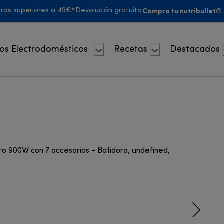
Compra tu nutribullet®
pras superiores a 49€*
Devolución gratuita
os Electrodomésticos
Recetas
Destacados