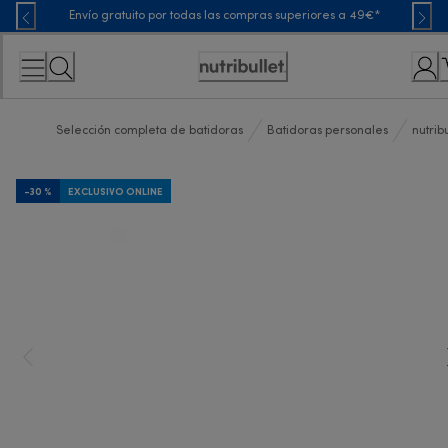
Skip
Envío gratuito por todas las compras superiores a 49€*
to
Content
Accessibility
Statement
Selección completa de batidoras
Batidoras personales
nutrib
-30 %
EXCLUSIVO ONLINE