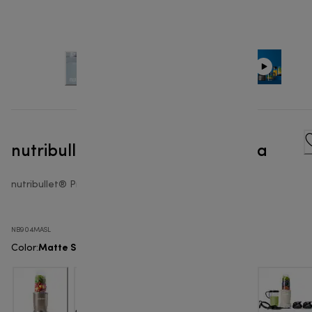
nutribullet® Pro 900W - Batidora
nutribullet® Pro 900
NB904MASL
Matte Slate
Color
: