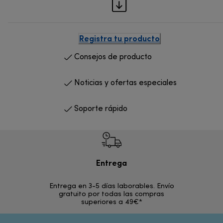
Registra tu producto
Consejos de producto
Noticias y ofertas especiales
Soporte rápido
Entrega
Devol
Entrega en 3-5 días laborables. Envío
En los si
gratuito por todas las compras
rece
superiores a 49€*