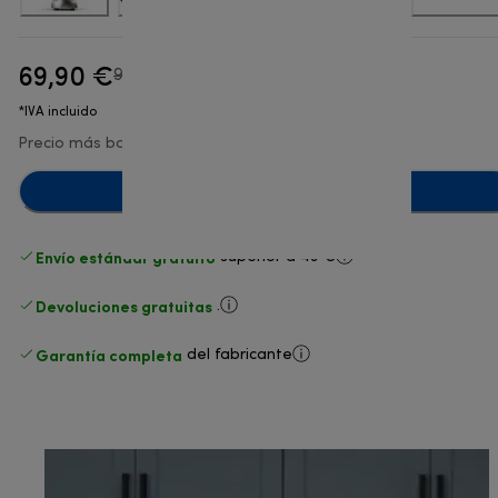
69,90 €
precio original 99,90 €
99,90 €
(-30 %)
*IVA incluido
Precio más bajo en los últimos 30 días
69,90 €
Añadir al carrito
Envío estándar gratuito
superior a 49 €
Devoluciones gratuitas
.
Garantía completa
del fabricante