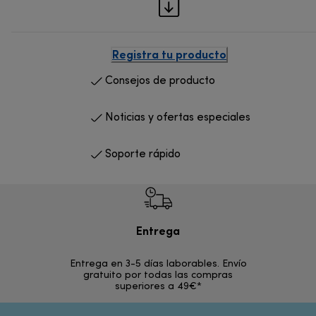
Registra tu producto
Consejos de producto
Noticias y ofertas especiales
Soporte rápido
Entrega
Devol
Entrega en 3-5 días laborables. Envío
En los si
gratuito por todas las compras
rece
superiores a 49€*