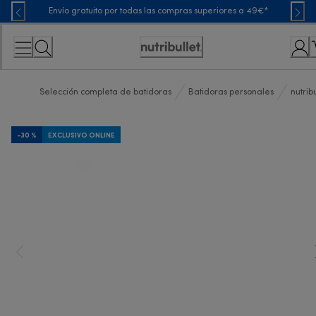
Skip
Envío gratuito por todas las compras superiores a 49€*
to
Content
Accessibility
Statement
Selección completa de batidoras
Batidoras personales
nutrib
-30 %
EXCLUSIVO ONLINE