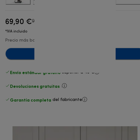
69,90 €
precio original 99,90 €
99,90 €
(-30 %)
*IVA incluido
Precio más bajo en los últimos 30 días
69,90 €
Añadir al carrito
Envío estándar gratuito
superior a 49 €
Devoluciones gratuitas
.
Garantía completa
del fabricante