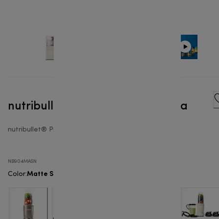
nutribullet® Pro 900W - Batidora
nutribullet® Pro 900
NB904MASN
Matte Sand
Color
: