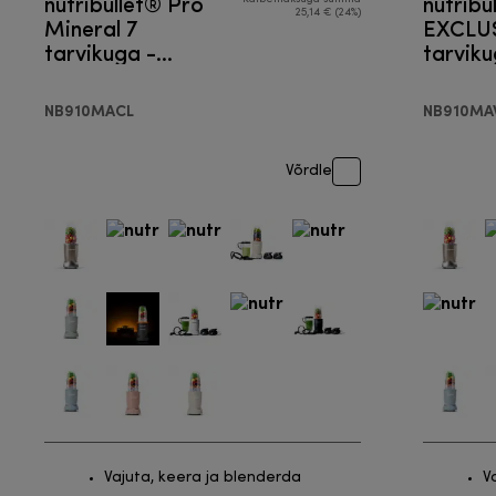
nutribullet® Pro
nutribu
25,14 € (24%)
Mineral 7
EXCLUS
tarvikuga -
tarviku
Blender
Blende
NB910MACL
NB910M
Võrdle
Vajuta, keera ja blenderda
V