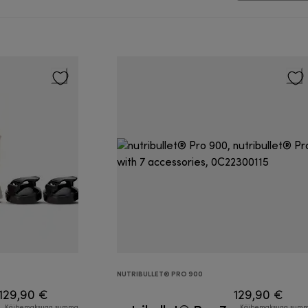
NUTRIBULLET® PRO 900
129,90 €
129,90 €
Käibemaksuga summa
Käibemaksuga sum