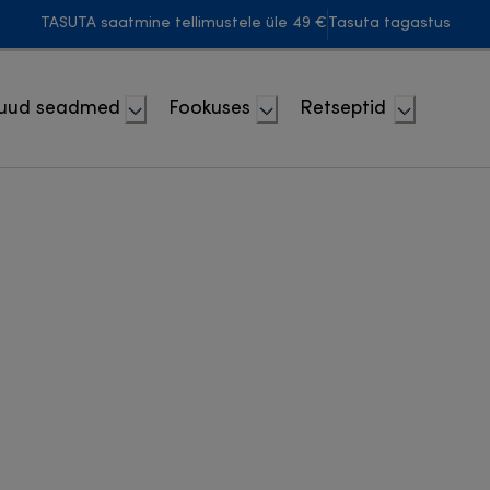
TASUTA saatmine tellimustele üle 49 €
Tasuta tagastus
uud seadmed
Fookuses
Retseptid