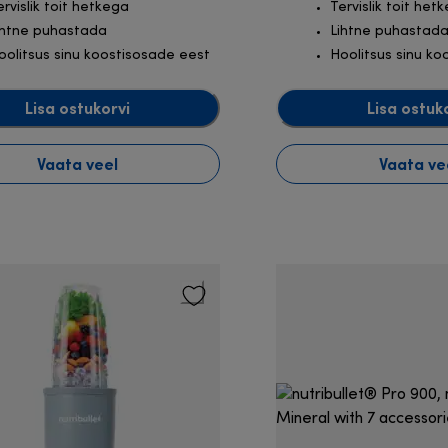
ervislik toit hetkega
Tervislik toit het
ihtne puhastada
Lihtne puhastad
oolitsus sinu koostisosade eest
Hoolitsus sinu ko
Lisa ostukorvi
Lisa ostuk
Vaata veel
Vaata ve