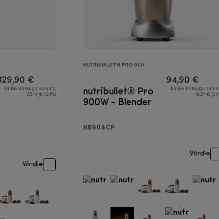
NUTRIBULLET® PRO 900
129,90 €
94,90 €
nutribullet® Pro
Käibemaksuga summa
Käibemaksuga sum
25,14 € (24%)
18,37 € (24
900W - Blender
NB904CP
Võrdle
Võrdle