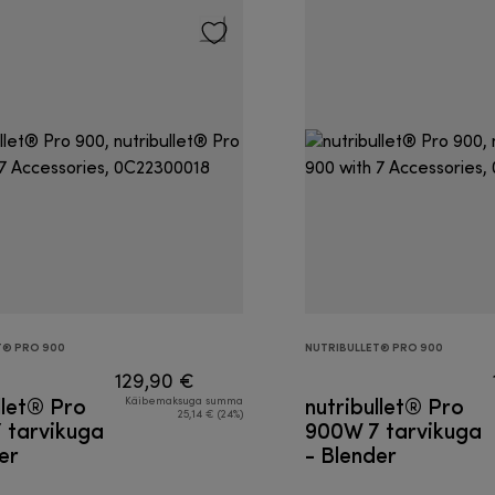
T® PRO 900
NUTRIBULLET® PRO 900
129,90 €
llet® Pro
nutribullet® Pro
Käibemaksuga summa
25,14 € (24%)
 tarvikuga
900W 7 tarvikuga
er
- Blender