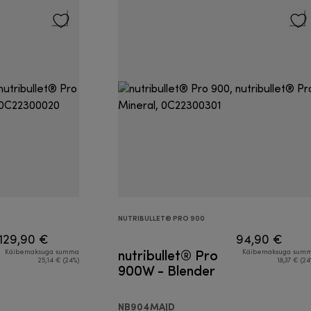
NUTRIBULLET® PRO 900
129,90 €
94,90 €
nutribullet® Pro
Käibemaksuga summa
Käibemaksuga sum
25,14 € (24%)
18,37 € (24
900W - Blender
NB904MAJD