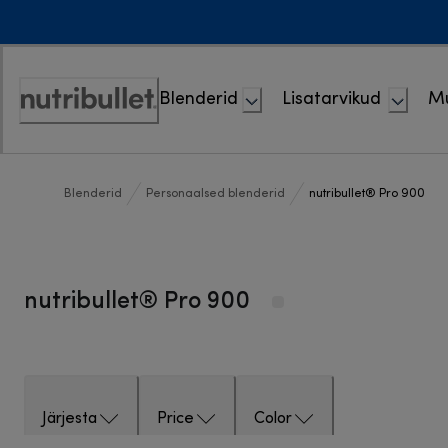
Skip
to
Content
Blenderid
Lisatarvikud
M
Accessibility
Statement
Blenderid
Personaalsed blenderid
nutribullet® Pro 900
nutribullet® Pro 900
Järjesta
Price
Color