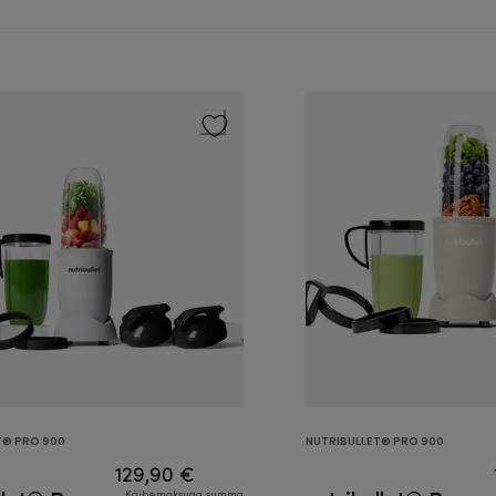
T® PRO 900
NUTRIBULLET® PRO 900
129,90 €
Käibemaksuga summa