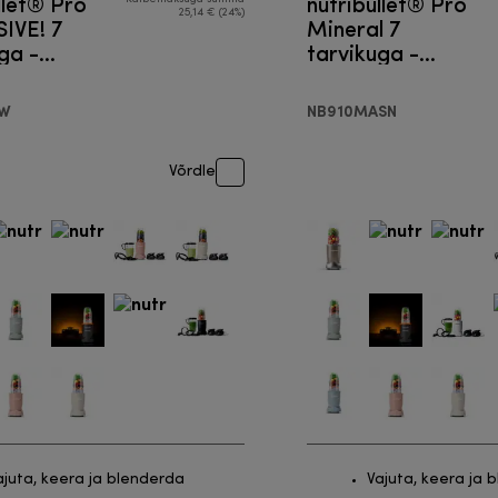
llet® Pro
nutribullet® Pro
25,14 € (24%)
IVE! 7
Mineral 7
ga -
tarvikuga -
r
Blender
AW
NB910MASN
Võrdle
ajuta, keera ja blenderda
Vajuta, keera ja 