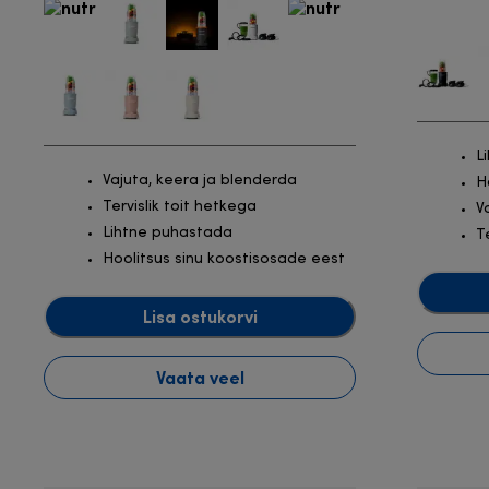
L
Vajuta, keera ja blenderda
H
Tervislik toit hetkega
V
Lihtne puhastada
T
Hoolitsus sinu koostisosade eest
Lisa ostukorvi
Vaata veel