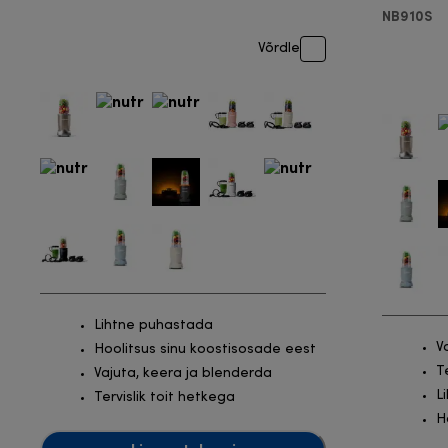
NB910S
Võrdle
Lihtne puhastada
V
Hoolitsus sinu koostisosade eest
T
Vajuta, keera ja blenderda
L
Tervislik toit hetkega
H