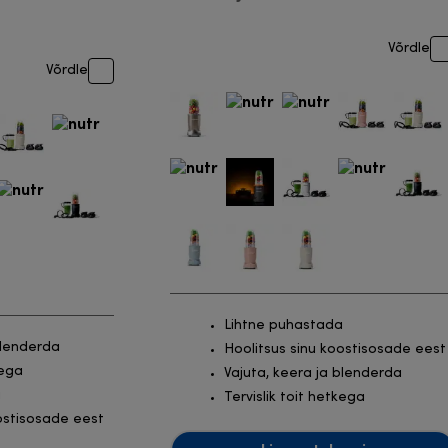
Võrdle
Võrdle
Lihtne puhastada
blenderda
Hoolitsus sinu koostisosade eest
kega
Vajuta, keera ja blenderda
a
Tervislik toit hetkega
ostisosade eest