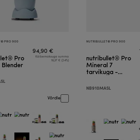
T® PRO 900
NUTRIBULLET® PRO 900
94,90 €
llet® Pro
nutribullet® Pro
Käibemaksuga summa
18,37 € (24%)
 Blender
Mineral 7
tarvikuga -
Blender
SL
NB910MASL
Võrdle