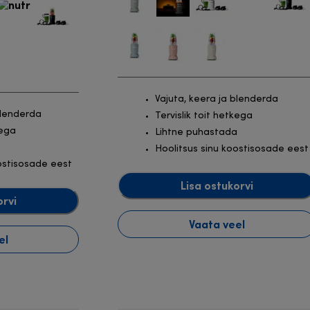
Vajuta, keera ja blenderda
blenderda
Tervislik toit hetkega
kega
Lihtne puhastada
a
Hoolitsus sinu koostisosade eest
ostisosade eest
Lisa ostukorvi
orvi
Vaata veel
el