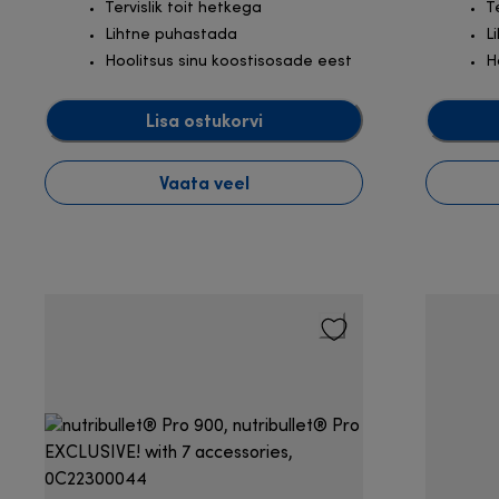
Tervislik toit hetkega
T
Lihtne puhastada
L
Hoolitsus sinu koostisosade eest
H
Lisa ostukorvi
Vaata veel