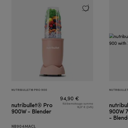
NUTRIBULLET® PRO 900
NUTRIBULLE
94,90 €
nutribullet® Pro
nutribu
Käibemaksuga summa
18,37 € (24%)
900W - Blender
900W 7
- Blend
NB904MACL