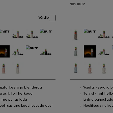
NB910CP
Võrdle
ajuta, keera ja blenderda
Vajuta, keera ja 
ervislik toit hetkega
Tervislik toit het
ihtne puhastada
Lihtne puhastad
oolitsus sinu koostisosade eest
Hoolitsus sinu ko