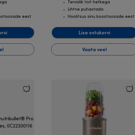
kega
Tervislik toit hetkega
a
Lihtne puhastada
ostisosade eest
Hoolitsus sinu koostisosade eest
orvi
Lisa ostukorvi
el
Vaata veel