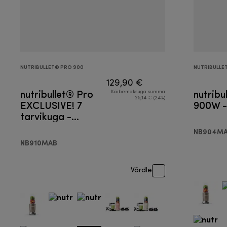
NUTRIBULLET® PRO 900
NUTRIBULLE
129,90 €
nutribullet® Pro
nutribu
Käibemaksuga summa
25,14 € (24%)
EXCLUSIVE! 7
900W -
tarvikuga -
Blender
NB904MA
NB910MAB
Võrdle