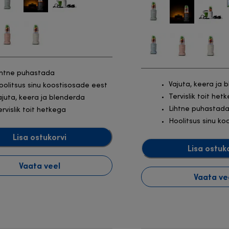
ihtne puhastada
Vajuta, keera ja 
oolitsus sinu koostisosade eest
Tervislik toit het
ajuta, keera ja blenderda
Lihtne puhastad
ervislik toit hetkega
Hoolitsus sinu ko
Lisa ostukorvi
Lisa ostuk
Vaata veel
Vaata ve