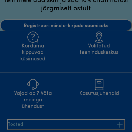
Telli meie uudiskiri ja saa 10% allahindlust
järgmiselt ostult
Registreeri mind e-kirjade saamiseks
Korduma
Volitatud
kippuvad
teeninduskeskus
küsimused
Vajad abi? Võta
Kasutusjuhendid
meiega
ühendust
Tooted