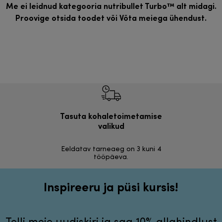
Me ei leidnud kategooria nutribullet Turbo™ alt midagi.
Proovige otsida toodet või
Võta meiega ühendust
.
Tasuta kohaletoimetamise
Tasu
valikud
30 päeva r
Eeldatav tarneaeg on 3 kuni 4
tööpäeva.
Inspireeru ja püsi kursis!