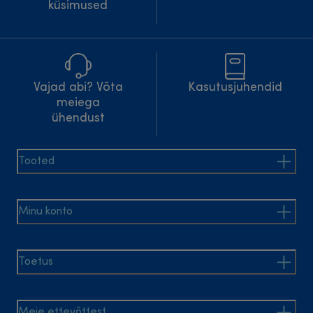
küsimused
Vajad abi? Võta
Kasutusjuhendid
meiega
ühendust
Tooted
Minu konto
Toetus
Meie ettevõttest