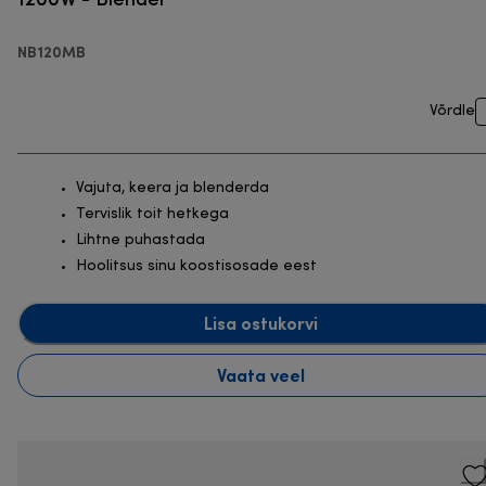
NB120MB
Võrdle
Vajuta, keera ja blenderda
Tervislik toit hetkega
Lihtne puhastada
Hoolitsus sinu koostisosade eest
Lisa ostukorvi
Vaata veel