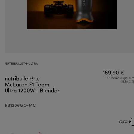
NUTRIBULLET® ULTRA
169,90 €
nutribullet® x
Käibemaksuga su
McLaren F1 Team
32,88 € (
Ultra 1200W - Blender
NB1206GO-MC
Võrdle