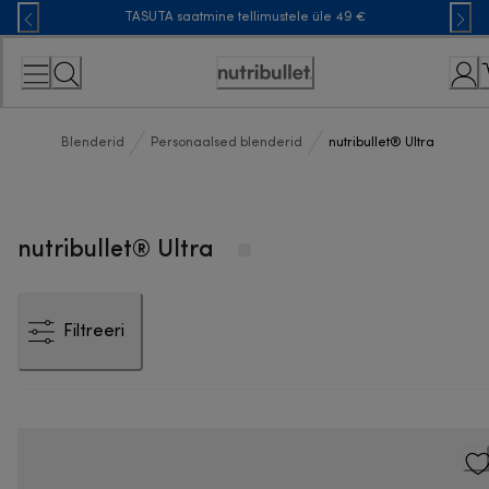
Skip
TASUTA saatmine tellimustele üle 49 €
to
Content
Accessibility
Statement
Blenderid
Personaalsed blenderid
nutribullet® Ultra
nutribullet® Ultra
Filtreeri