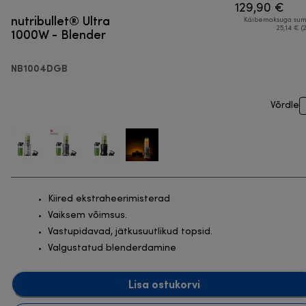
129,90 €
nutribullet® Ultra
Käibemaksuga su
1000W - Blender
25,14 € (
NB1004DGB
Võrdle
Kiired ekstraheerimisterad
Vaiksem võimsus.
Vastupidavad, jätkusuutlikud topsid.
Valgustatud blenderdamine
Lisa ostukorvi