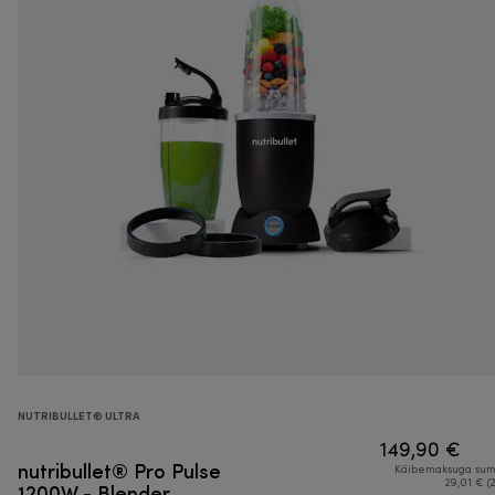
NUTRIBULLET® ULTRA
149,90 €
nutribullet® Pro Pulse
Käibemaksuga su
1200W - Blender
29,01 € (