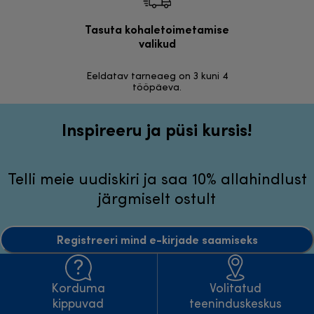
Tasuta kohaletoimetamise
Tasu
valikud
30 päeva r
Eeldatav tarneaeg on 3 kuni 4
tööpäeva.
Inspireeru ja püsi kursis!
Telli meie uudiskiri ja saa 10% allahindlust
järgmiselt ostult
Registreeri mind e-kirjade saamiseks
Korduma
Volitatud
kippuvad
teeninduskeskus