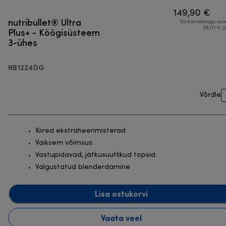
149,90 €
nutribullet® Ultra
Käibemaksuga su
Plus+ - Köögisüsteem
29,01 € (
3-ühes
NB1224DG
Võrdle
Kiired ekstraheerimisterad
Vaiksem võimsus.
Vastupidavad, jätkusuutlikud topsid.
Valgustatud blenderdamine
Lisa ostukorvi
Vaata veel