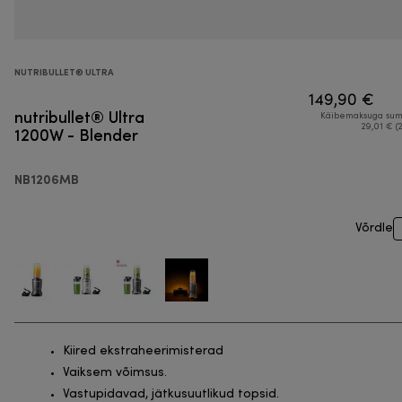
NUTRIBULLET® ULTRA
149,90 €
nutribullet® Ultra
Käibemaksuga su
1200W - Blender
29,01 € (
NB1206MB
Võrdle
Kiired ekstraheerimisterad
Vaiksem võimsus.
Vastupidavad, jätkusuutlikud topsid.