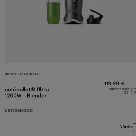
NUTRIBULLET® ULTRA
119,90 €
nutribullet® Ultra
Käibemaksuga su
1200W - Blender
23,21 € (
NB1206DGCC
Võrdle