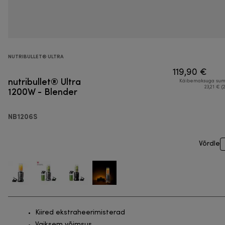
NUTRIBULLET® ULTRA
119,90 €
nutribullet® Ultra
Käibemaksuga su
1200W - Blender
23,21 € (
NB1206S
Võrdle
Kiired ekstraheerimisterad
Vaiksem võimsus.