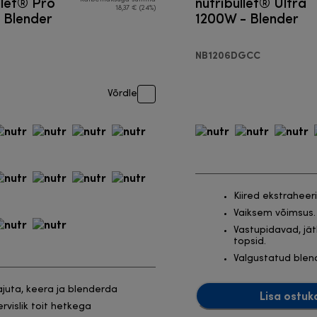
llet® Pro
nutribullet® Ultra
18,37 € (24%)
 Blender
1200W - Blender
NB1206DGCC
Võrdle
Kiired ekstraheer
Vaiksem võimsus.
Vastupidavad, jät
topsid.
Valgustatud ble
ajuta, keera ja blenderda
Lisa ostuk
ervislik toit hetkega