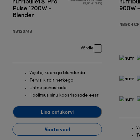
nutribullet® Pro
nutribu
29,01 € (24%)
Pulse 1200W -
900W -
Blender
NB904CP
NB120MB
Võrdle
Vajuta, keera ja blenderda
Tervislik toit hetkega
Lihtne puhastada
Hoolitsus sinu koostisosade eest
Lisa ostukorvi
V
Vaata veel
T