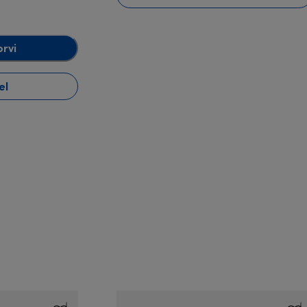
orvi
el