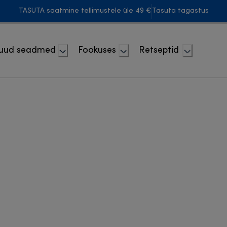
TASUTA saatmine tellimustele üle 49 €
Tasuta tagastus
uud seadmed
Fookuses
Retseptid