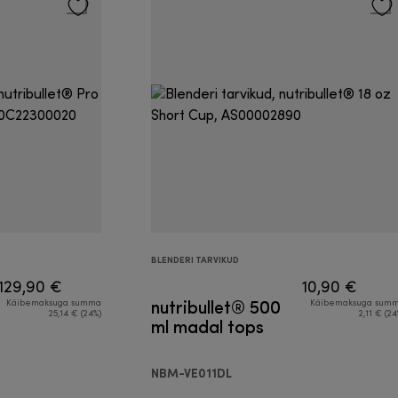
BLENDERI TARVIKUD
129,90 €
10,90 €
nutribullet® 500
Käibemaksuga summa
Käibemaksuga sum
25,14 € (24%)
2,11 € (24
ml madal tops
NBM-VE011DL