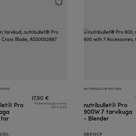
RVIKUD
NUTRIBULLET® PRO 900
17,90 €
llet® Pro
nutribullet® Pro
Käibemaksuga summa
3,46 € (24%)
raga
900W 7 tarvikuga
ktor
- Blender
31DL
NB910CP