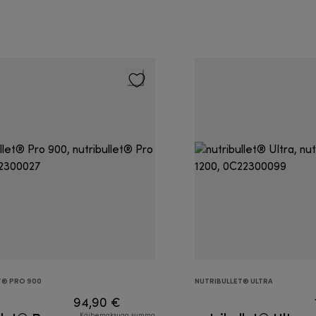
T® PRO 900
NUTRIBULLET® ULTRA
94,90 €
Käibemaksuga summa