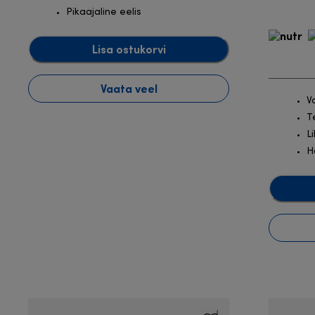
Pikaajaline eelis
Lisa ostukorvi
Vaata veel
V
T
L
H