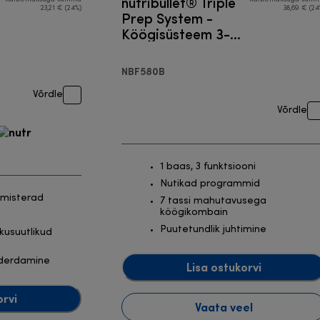
nutribullet® Triple
23,21 € (24%)
38,69 € (24
Prep System -
Köögisüsteem 3-
ühes
NBF580B
Võrdle
Võrdle
1 baas, 3 funktsiooni
Nutikad programmid
imisterad
7 tassi mahutavusega
köögikombain
Puutetundlik juhtimine
kusuutlikud
nderdamine
Lisa ostukorvi
orvi
Vaata veel