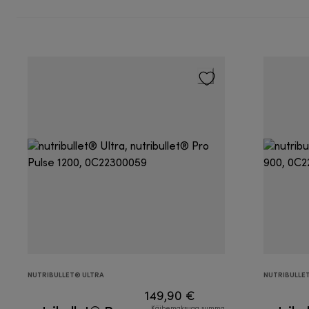
NUTRIBULLET® ULTRA
NUTRIBULLE
149,90 €
Käibemaksuga summa