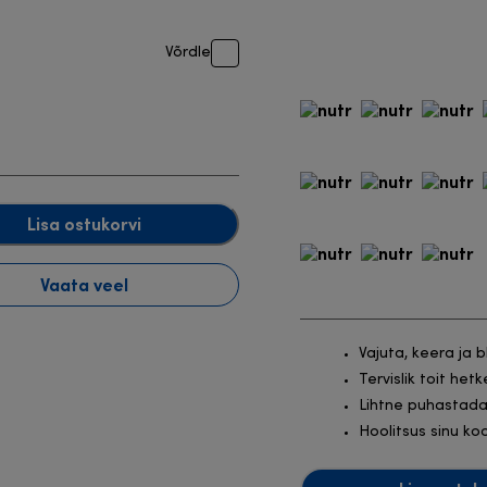
Võrdle
Lisa ostukorvi
Vaata veel
Vajuta, keera ja 
Tervislik toit het
Lihtne puhastad
Hoolitsus sinu ko