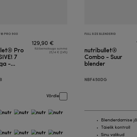
T® PRO 900
FULL SIZE BLENDERID
129,90 €
llet® Pro
nutribullet®
Käibemaksuga summa
25,14 € (24%)
IVE! 7
Combo - Suur
ga -
blender
r
B
NBF450DG
Võrdle
Blenderdamise j
Täielik kontroll
Sinu valikud