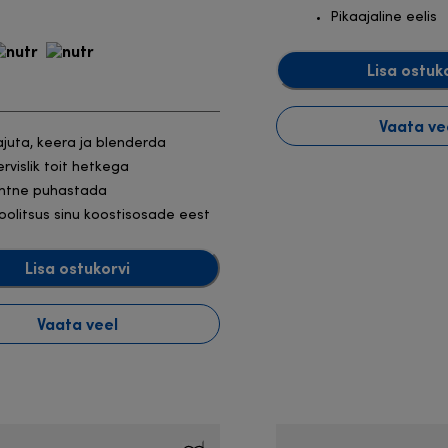
Pikaajaline eelis
Lisa ostuk
Vaata ve
ajuta, keera ja blenderda
ervislik toit hetkega
ihtne puhastada
oolitsus sinu koostisosade eest
Lisa ostukorvi
Vaata veel