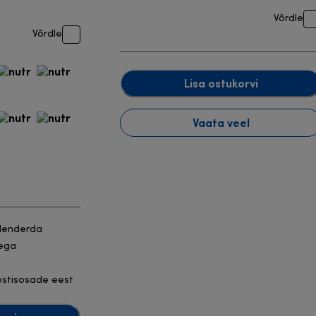
Võrdle
Võrdle
Lisa ostukorvi
Vaata veel
blenderda
kega
a
ostisosade eest