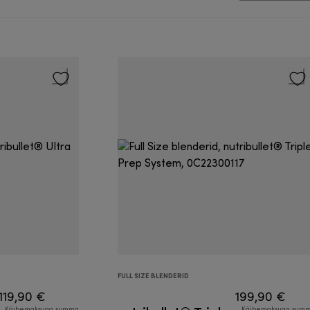
FULL SIZE BLENDERID
119,90 €
199,90 €
Käibemaksuga summa
Käibemaksuga sum