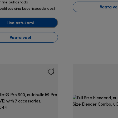
ihtne puhastada
Vaata ve
oolitsus sinu koostisosade eest
Lisa ostukorvi
Vaata veel