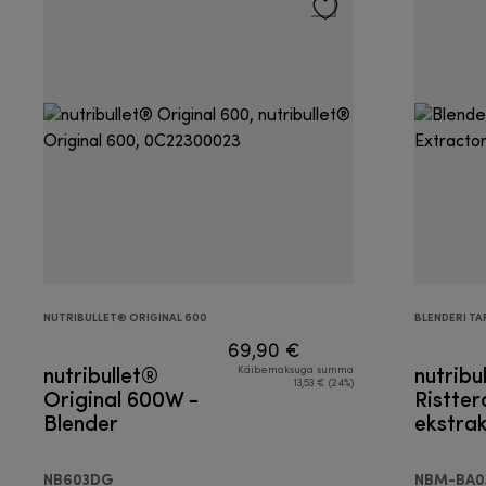
NUTRIBULLET® ORIGINAL 600
BLENDERI TA
69,90 €
nutribullet®
nutribu
Käibemaksuga summa
13,53 € (24%)
Original 600W -
Ristte
Blender
ekstra
NB603DG
NBM-BA0