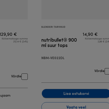
BLENDERI TARVIKUD
129,90 €
14,90 €
nutribullet® 900
Käibemaksuga summa
Käibemaksuga sum
25,14 € (24%)
2,88 € (24
ml suur tops
NBM-VE022DL
Võrdle
Võrdle
Lisa ostukorvi
õujaam
Vaata veel