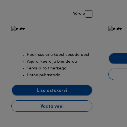
Võrdle
Hoolitsus sinu koostisosade eest
Vajuta, keera ja blenderda
Tervislik toit hetkega
Lihtne puhastada
Lisa ostukorvi
Vaata veel