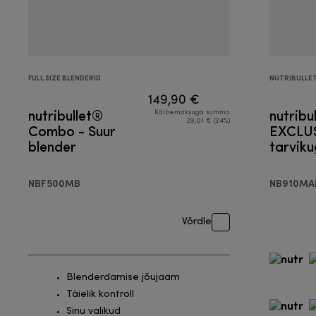
FULL SIZE BLENDERID
NUTRIBULLE
149,90 €
nutribullet®
nutribu
Käibemaksuga summa
29,01 € (24%)
Combo - Suur
EXCLUS
blender
tarviku
Blende
NBF500MB
NB910MA
Võrdle
Blenderdamise jõujaam
Täielik kontroll
Sinu valikud