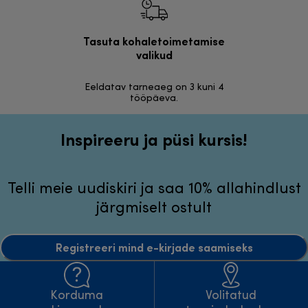
Tasuta kohaletoimetamise
Tasu
valikud
30 päeva r
Eeldatav tarneaeg on 3 kuni 4
tööpäeva.
Inspireeru ja püsi kursis!
Telli meie uudiskiri ja saa 10% allahindlust
järgmiselt ostult
Registreeri mind e-kirjade saamiseks
Korduma
Volitatud