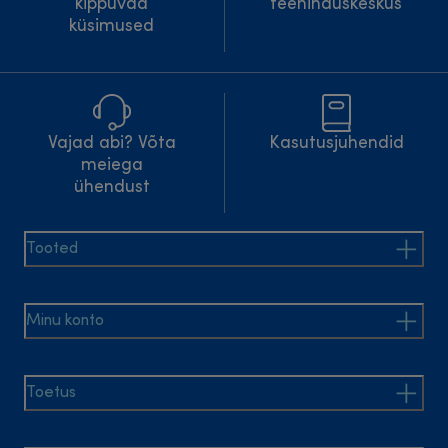
kippuvad
teeninduskeskus
küsimused
Vajad abi? Võta
Kasutusjuhendid
meiega
ühendust
Tooted
Minu konto
Toetus