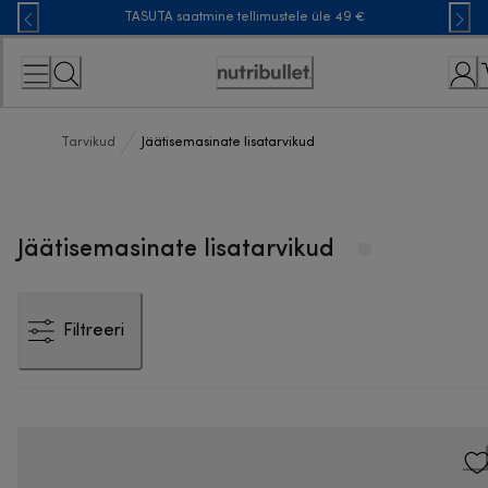
Skip
TASUTA saatmine tellimustele üle 49 €
to
Content
Accessibility
Statement
Tarvikud
Jäätisemasinate lisatarvikud
Jäätisemasinate lisatarvikud
Filtreeri