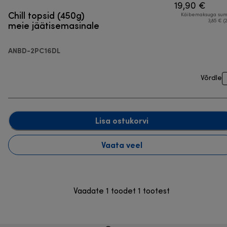
19,90 €
Chill topsid (450g)
Käibemaksuga su
meie jäätisemasinale
3,85 € (
ANBD-2PC16DL
Võrdle
Lisa ostukorvi
Vaata veel
Vaadate 1 toodet 1 tootest