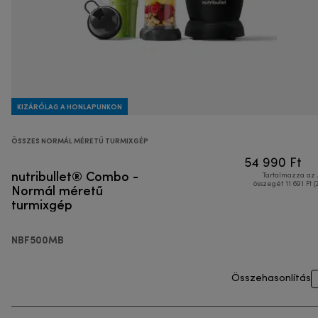
KIZÁRÓLAG A HONLAPUNKON
ÖSSZES NORMÁL MÉRETŰ TURMIXGÉP
54 990 Ft
nutribullet® Combo -
Tartalmazza az
Normál méretű
összegét 11 691 Ft (
turmixgép
NBF500MB
Összehasonlítás