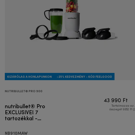
KIZÁRÓLAG A HONLAPUNKON
-25% KEDVEZMÉNY - KÓD FEELGOOD
NUTRIBULLET® PRO 900
43 990 Ft
nutribullet® Pro
Tartalmazza az
EXCLUSIVE! 7
összegét 9352 Ft (
tartozékkal -
Egyszemélyes
turmixgép
NB910MAW