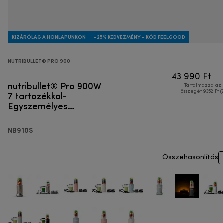
KIZÁRÓLAG A HONLAPUNKON
-25% KEDVEZMÉNY - KÓD FEELGOOD
NUTRIBULLET® PRO 900
43 990 Ft
nutribullet® Pro 900W
Tartalmazza az
7 tartozékkal-
összegét 9352 Ft (
Egyszemélyes
turmixgép
NB910S
Összehasonlítás