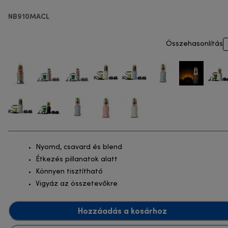
turmixgép
NB910MACL
Összehasonlítás
Nyomd, csavard és blend
Étkezés pillanatok alatt
Könnyen tisztítható
Vigyáz az összetevőkre
Hozzáadás a kosárhoz