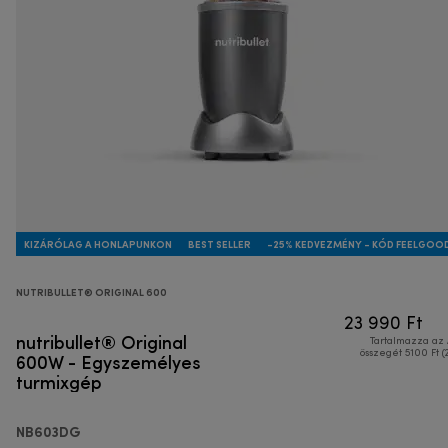
KIZÁRÓLAG A HONLAPUNKON
BEST SELLER
-25% KEDVEZMÉNY - KÓD FEELGOO
NUTRIBULLET® ORIGINAL 600
23 990 Ft
nutribullet® Original
Tartalmazza az
600W - Egyszemélyes
összegét 5100 Ft (
turmixgép
NB603DG