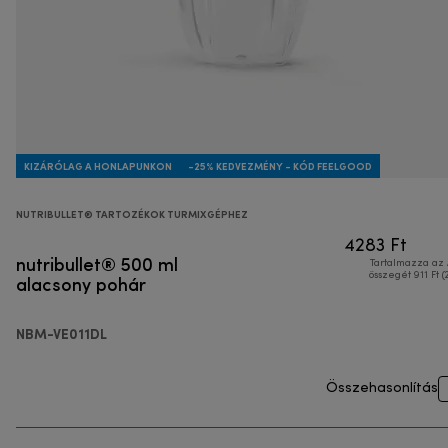
KIZÁRÓLAG A HONLAPUNKON
-25% KEDVEZMÉNY - KÓD FEELGOOD
NUTRIBULLET® TARTOZÉKOK TURMIXGÉPHEZ
4283 Ft
nutribullet® 500 ml
Tartalmazza az
alacsony pohár
összegét 911 Ft (
NBM-VE011DL
Összehasonlítás