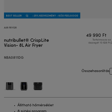
BEST SELLER
ÚJ
-25% KEDVEZMÉNY - KÓD FEELGOOD
AIR FRYER
49 990 Ft
nutribullet® CrispLite
Tartalmazza az
Vision- 8L Air Fryer
összegét 10 628 Ft (
NBA0811DG
Összehasonlítás
Állítható hőmérséklet
8 sütési program