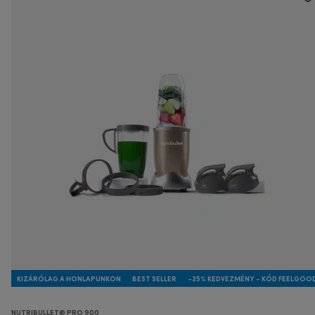
KIZÁRÓLAG A HONLAPUNKON
BEST SELLER
-25% KEDVEZMÉNY - KÓD FEELGOO
NUTRIBULLET® PRO 900