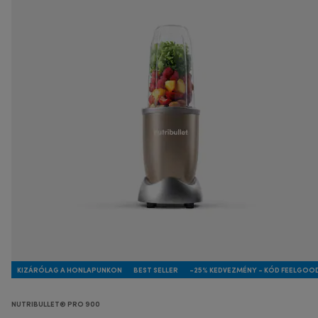
KIZÁRÓLAG A HONLAPUNKON
BEST SELLER
-25% KEDVEZMÉNY - KÓD FEELGOO
NUTRIBULLET® PRO 900