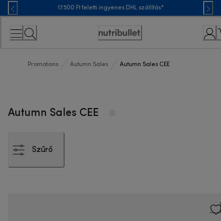
Skip
17.500 Ft feletti ingyenes DHL szállítás*
to
Content
Accessibility
Statement
Promotions
Autumn Sales
Autumn Sales CEE
Autumn Sales CEE
Szűrő