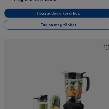
Vigyáz az összetevőkre
Hozzáadás a kosárhoz
Tudjon meg többet