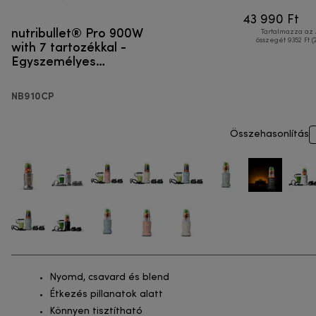
43 990 Ft
nutribullet® Pro 900W
Tartalmazza az
with 7 tartozékkal -
összegét 9352 Ft (
Egyszemélyes
turmixgép
NB910CP
Összehasonlítás
Nyomd, csavard és blend
Étkezés pillanatok alatt
Könnyen tisztítható