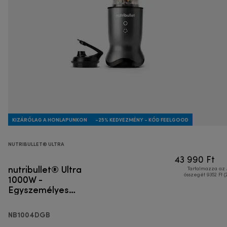
KIZÁRÓLAG A HONLAPUNKON
-25% KEDVEZMÉNY - KÓD FEELGOOD
NUTRIBULLET® ULTRA
43 990 Ft
nutribullet® Ultra
Tartalmazza az
1000W -
összegét 9352 Ft (
Egyszemélyes
turmixgép
NB1004DGB