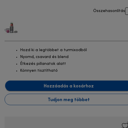
Összehasonlítás
Hozd ki a legtöbbet a turmixodból
Nyomd, csavard és blend
Étkezés pillanatok alatt
Könnyen tisztítható
Hozzáadás a kosárhoz
Tudjon meg többet