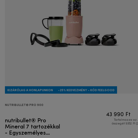
KIZÁRÓLAG A HONLAPUNKON
-25% KEDVEZMÉNY - KÓD FEELGOOD
NUTRIBULLET® PRO 900
43 990 Ft
nutribullet® Pro
Tartalmazza az
Mineral 7 tartozékkal
összegét 9352 Ft (
- Egyszemélyes