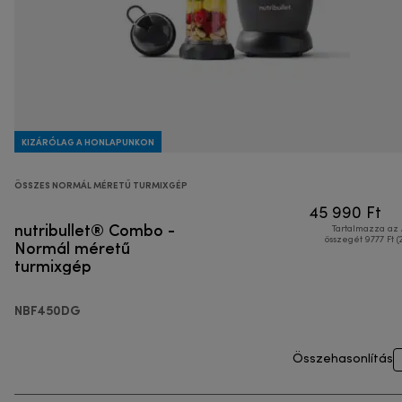
KIZÁRÓLAG A HONLAPUNKON
ÖSSZES NORMÁL MÉRETŰ TURMIXGÉP
45 990 Ft
nutribullet® Combo -
Tartalmazza az
Normál méretű
összegét 9777 Ft (
turmixgép
NBF450DG
Összehasonlítás