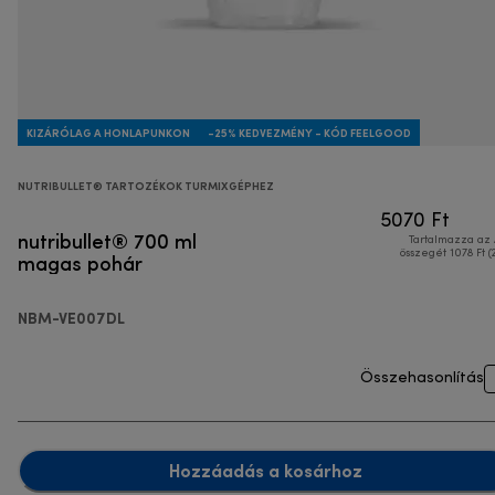
KIZÁRÓLAG A HONLAPUNKON
-25% KEDVEZMÉNY - KÓD FEELGOOD
NUTRIBULLET® TARTOZÉKOK TURMIXGÉPHEZ
5070 Ft
nutribullet® 700 ml
Tartalmazza az
magas pohár
összegét 1078 Ft (
NBM-VE007DL
Összehasonlítás
Hozzáadás a kosárhoz