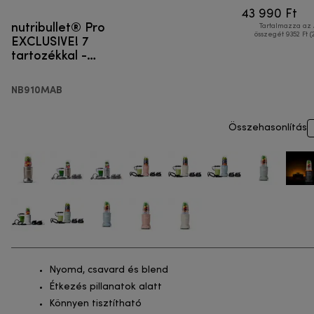
43 990 Ft
nutribullet® Pro
Tartalmazza az
EXCLUSIVE! 7
összegét 9352 Ft (
tartozékkal -
Egyszemélyes
turmixgép
NB910MAB
Összehasonlítás
Nyomd, csavard és blend
Étkezés pillanatok alatt
Könnyen tisztítható