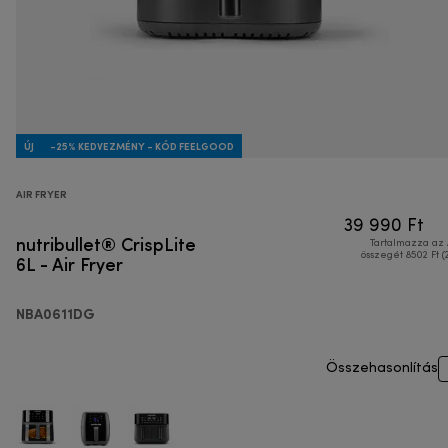
ÚJ
-25% KEDVEZMÉNY - KÓD FEELGOOD
AIR FRYER
39 990 Ft
nutribullet® CrispLite
Tartalmazza az
6L - Air Fryer
összegét 8502 Ft (
NBA0611DG
Összehasonlítás