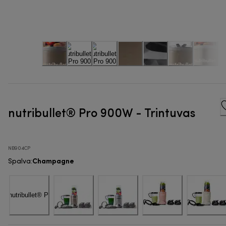
nutribullet® Pro 900W - Trintuvas
NB904CP
Champagne
Spalva
: