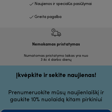
Naujienos ir specialūs pasiūlymai
Greita pagalba
Nemokamas pristatymas
Nemoka
Numatomas pristatymo laikas yra nuo
30 dienų
3 iki 4 darbo dienų
Įkvėpkite ir sekite naujienas!
Prenumeruokite mūsų naujienlaiškį ir
gaukite 10% nuolaidą kitam pirkiniui