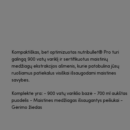
Kompaktiškas, bet optimizuotas nutribullet® Pro turi
galingą 900 vatų variklį ir sertifikuotus maistinių
medžiagų ekstrakcijos ašmenis, kurie patobulina jūsų
ruošiamus patiekalus visiškai išsaugodami maistines
savybes.
Komplekte yra: - 900 vatų variklio bazė - 700 ml aukštas
puodelis - Maistines medžiagas išsaugantys peiliukai -
Gėrimo žiedas