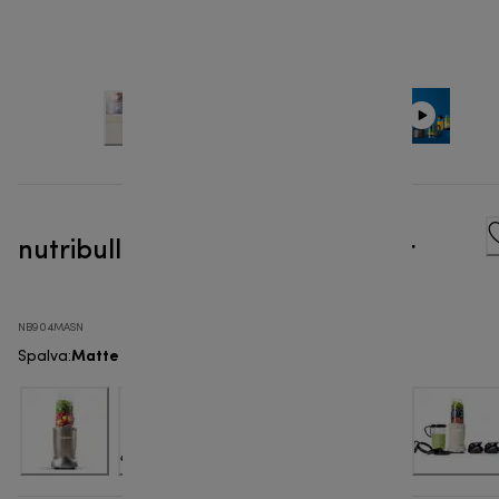
nutribullet® Pro 900W - Blender
NB904MASN
Matte Sand
Spalva
: