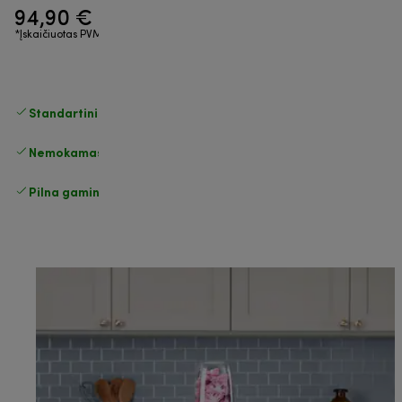
94,90 €
*Įskaičiuotas PVM
Standartinis nemokamas
Pristatymas
Nemokamas grąžinimas
Pilna gamintojo garantija