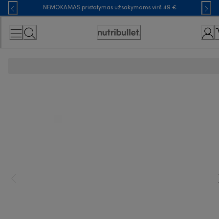
Skip
NEMOKAMAS pristatymas užsakymams virš 49 €
to
Content
Accessibility
Statement