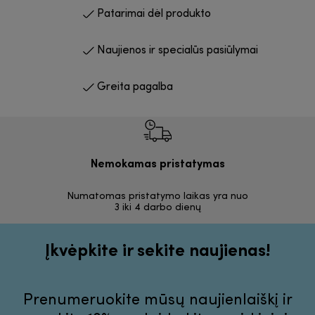
Patarimai dėl produkto
Naujienos ir specialūs pasiūlymai
Greita pagalba
Nemokamas pristatymas
Nemoka
Numatomas pristatymo laikas yra nuo
30 dienų
3 iki 4 darbo dienų
Įkvėpkite ir sekite naujienas!
Prenumeruokite mūsų naujienlaiškį ir