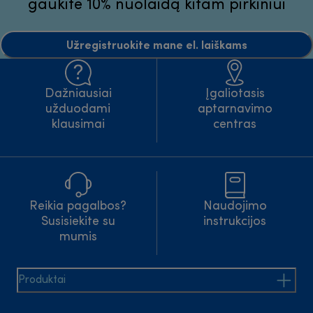
gaukite 10% nuolaidą kitam pirkiniui
Užregistruokite mane el. laiškams
Dažniausiai
Įgaliotasis
užduodami
aptarnavimo
klausimai
centras
Reikia pagalbos?
Naudojimo
Susisiekite su
instrukcijos
mumis
Produktai