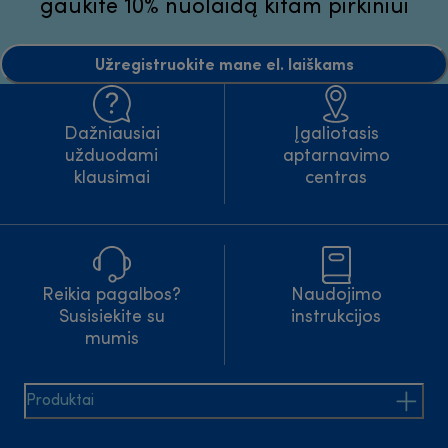
gaukite 10% nuolaidą kitam pirkiniui
Užregistruokite mane el. laiškams
Dažniausiai
Įgaliotasis
užduodami
aptarnavimo
klausimai
centras
Reikia pagalbos?
Naudojimo
Susisiekite su
instrukcijos
mumis
Produktai