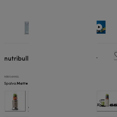
nutribullet® Pro 900W - Blender
NB904MASL
Matte Slate
Spalva
: