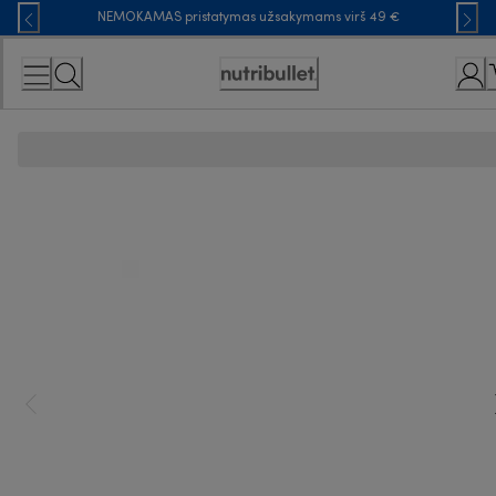
Skip
NEMOKAMAS pristatymas užsakymams virš 49 €
to
Content
Accessibility
Statement