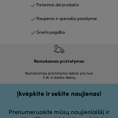
Patarimai dėl produkto
Naujienos ir specialūs pasiūlymai
Greita pagalba
Nemokamas pristatymas
Nemoka
Numatomas pristatymo laikas yra nuo
30 dienų
3 iki 4 darbo dienų
Įkvėpkite ir sekite naujienas!
Prenumeruokite mūsų naujienlaiškį ir