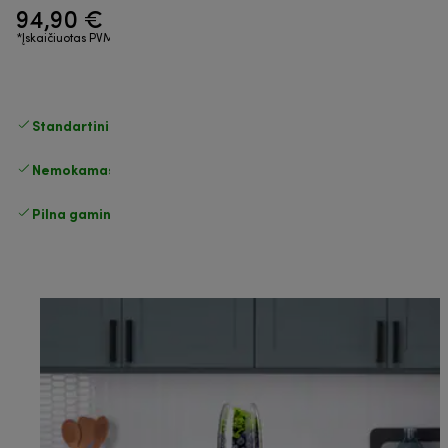
94,90 €
*Įskaičiuotas PVM
Standartinis nemokamas
Pristatymas
Nemokamas grąžinimas
Pilna gamintojo garantija