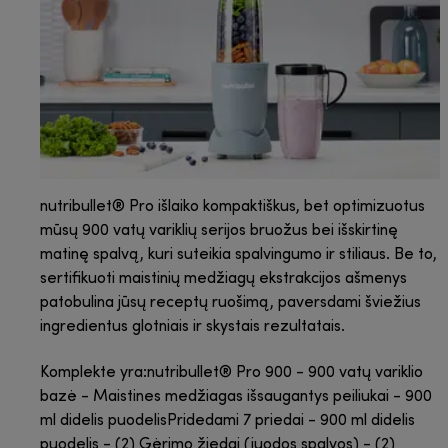
nutribullet® Pro išlaiko kompaktiškus, bet optimizuotus
mūsų 900 vatų variklių serijos bruožus bei išskirtinę
matinę spalvą, kuri suteikia spalvingumo ir stiliaus. Be to,
sertifikuoti maistinių medžiagų ekstrakcijos ašmenys
patobulina jūsų receptų ruošimą, paversdami šviežius
ingredientus glotniais ir skystais rezultatais.
Komplekte yra:nutribullet® Pro 900 - 900 vatų variklio
bazė - Maistines medžiagas išsaugantys peiliukai - 900
ml didelis puodelisPridedami 7 priedai - 900 ml didelis
puodelis - (2) Gėrimo žiedai (juodos spalvos) - (2)