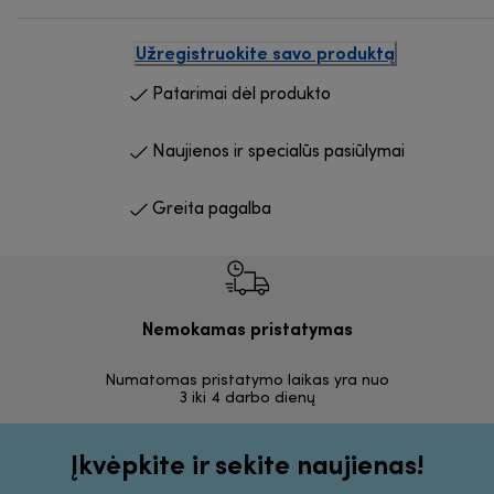
Užregistruokite savo produktą
Patarimai dėl produkto
Naujienos ir specialūs pasiūlymai
Greita pagalba
Nemokamas pristatymas
Nemoka
Numatomas pristatymo laikas yra nuo
30 dienų
3 iki 4 darbo dienų
Įkvėpkite ir sekite naujienas!