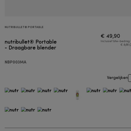
NUTRIBULLET® PORTABLE
€ 49,90
nutribullet® Portable
Inclusief btw-bedrag
- Draagbare blender
€ 8,66 (
NBP003MA
Vergelijken