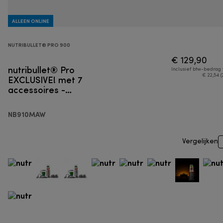
ALLEEN ONLINE
NUTRIBULLET® PRO 900
€ 129,90
nutribullet® Pro
Inclusief btw-bedrag
EXCLUSIVE! met 7
€ 22,54 (
accessoires -
Persoonlijke blender
NB910MAW
Vergelijken