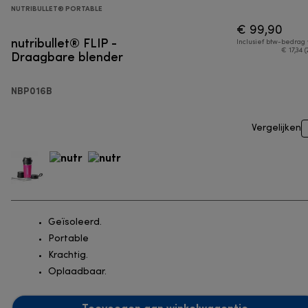
NUTRIBULLET® PORTABLE
€ 99,90
nutribullet® FLIP -
Inclusief btw-bedrag
Draagbare blender
€ 17,34 (
NBP016B
Vergelijken
Geïsoleerd.
Portable
Krachtig.
Oplaadbaar.
Toevoegen aan winkelwagentje