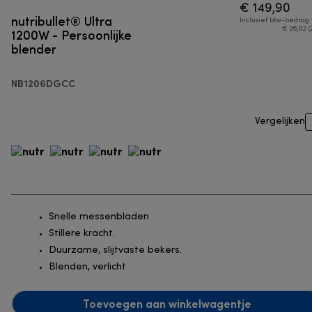
€ 149,90
nutribullet® Ultra
Inclusief btw-bedrag
1200W - Persoonlijke
€ 26,02 (
blender
NB1206DGCC
Vergelijken
Snelle messenbladen
Stillere kracht.
Duurzame, slijtvaste bekers.
Blenden, verlicht
Toevoegen aan winkelwagentje