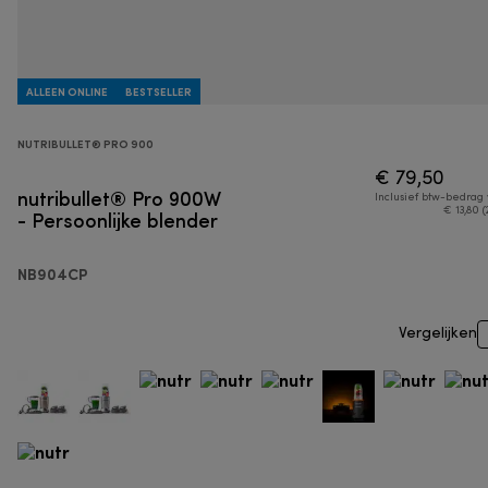
ALLEEN ONLINE
BESTSELLER
NUTRIBULLET® PRO 900
€ 79,50
nutribullet® Pro 900W
Inclusief btw-bedrag
- Persoonlijke blender
€ 13,80 (
NB904CP
Vergelijken