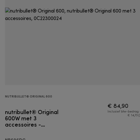
NUTRIBULLET® ORIGINAL 600
€ 84,90
nutribullet® Original
Inclusief btw-bedrag
600W met 3
€ 14,73 (
accessoires -
Persoonlijke blender
NB606DG