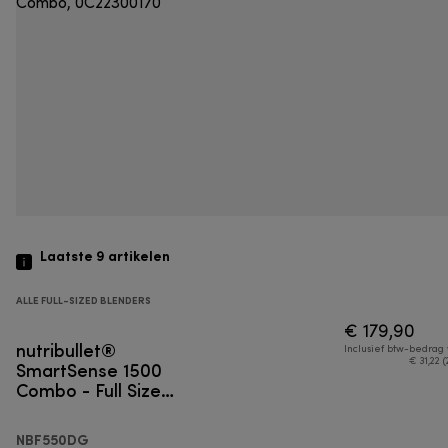
Laatste 9
artikelen
ALLE FULL-SIZED BLENDERS
€ 179,90
nutribullet®
Inclusief btw-bedrag
SmartSense 1500
€ 31,22 (
Combo - Full Size
Blender
NBF550DG