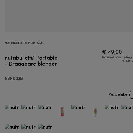
NUTRIBULLET® PORTABLE
€ 49,90
nutribullet® Portable
Inclusief btw-bedrag
- Draagbare blender
€ 8,66 (
NBP003B
Vergelijken