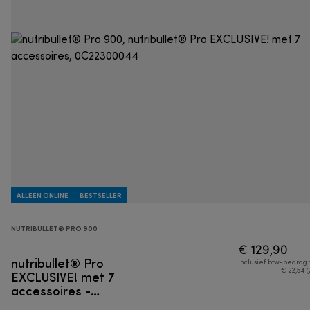
ALLEEN ONLINE
BESTSELLER
NUTRIBULLET® PRO 900
€ 129,90
nutribullet® Pro
Inclusief btw-bedrag
EXCLUSIVE! met 7
€ 22,54 (
accessoires -
Persoonlijke blender