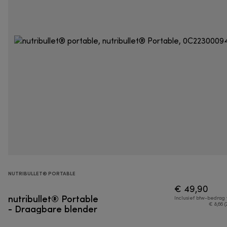
NUTRIBULLET® PORTABLE
€ 49,90
nutribullet® Portable
Inclusief btw-bedrag
- Draagbare blender
€ 8,66 (