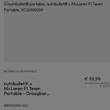
NUTRIBULLET® PORTABLE
€ 59,99
nutribullet® x
Inclusief btw-bedrag
McLaren F1 Team
€ 10,41 (
Portable - Draagbare
blender
NBP003PA-MC