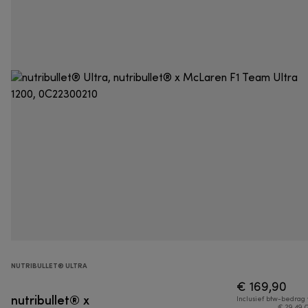
NUTRIBULLET® ULTRA
€ 169,90
nutribullet® x
Inclusief btw-bedrag
€ 29,49 (