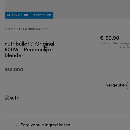
ALLEEN ONLINE
BESTSELLER
NUTRIBULLET® ORIGINAL 600
€ 69,90
nutribullet® Original
Inclusief btw-bedrag
600W - Persoonlijke
€ 12,13 (
blender
NB603DG
Vergelijken
Zorg voor je ingrediënten