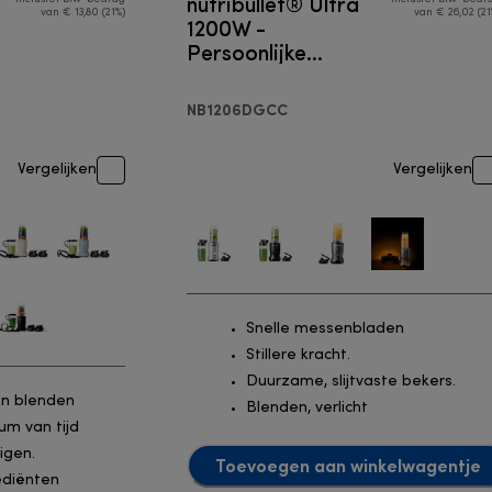
nutribullet® Ultra
van € 13,80 (21%)
van € 26,02 (21
1200W -
Persoonlijke
blender
NB1206DGCC
Vergelijken
Vergelijken
Snelle messenbladen
Stillere kracht.
Duurzame, slijtvaste bekers.
en blenden
Blenden, verlicht
um van tijd
igen.
Toevoegen aan winkelwagentje
ediënten