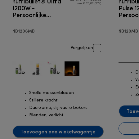
nutribullet® Ultra
nutribu
van € 26,02 (21%)
1200W -
Pulse 
Persoonlijke
Persoon
blender
blende
NB1206MB
NB120MB
Vergelijken
D
V
E
Snelle messenbladen
Z
Stillere kracht.
Duurzame, slijtvaste bekers.
Toev
Blenden, verlicht
Toevoegen aan winkelwagentje