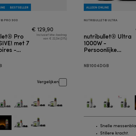
INE
BESTSELLER
ALLEEN ONLINE
T® PRO 900
NUTRIBULLET® ULTRA
€ 129,90
llet® Pro
nutribullet® Ultra
Inclusief btw-bedrag
van € 22,54 (21%)
IVE! met 7
1000W -
ires -
Persoonlijke
lijke
blender
r
B
NB1004DGB
Vergelijken
Snelle messenbl
Stillere kracht.