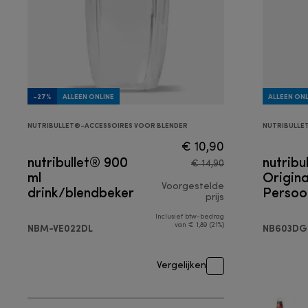
-27%
ALLEEN ONLINE
ALLEEN ONL
NUTRIBULLET®-ACCESSOIRES VOOR BLENDER
NUTRIBULLE
€ 10,90
nutribullet® 900
nutribu
€ 14,90
ml
Origin
drink/blendbeker
Voorgestelde
Persoon
prijs
blende
Inclusief btw-bedrag
originele prijs € 
NBM-VE022DL
van € 1,89 (21%)
NB603DG
Vergelijken