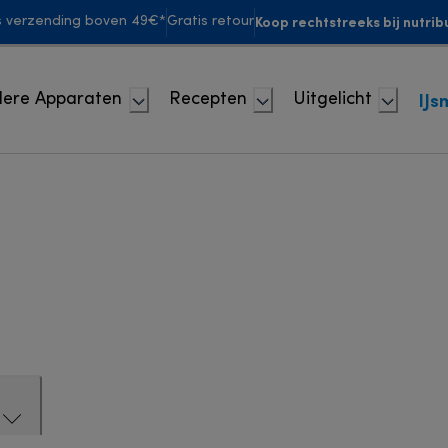
Koop rechtstreeks bij nutrib
s verzending boven 49€*
Gratis retour
IJs
ere Apparaten
Recepten
Uitgelicht