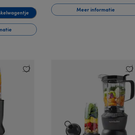
Meer informatie
nkelwagentje
matie