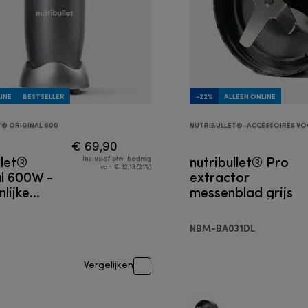
INE
BESTSELLER
-22%
ALLEEN ONLINE
T® ORIGINAL 600
NUTRIBULLET®-ACCESSOIRES VO
€ 69,90
llet®
nutribullet® Pro
Inclusief btw-bedrag
van € 12,13 (21%)
al 600W -
extractor
lijke
messenblad grijs
r
14,90
NBM-BA031DL
Vergelijken