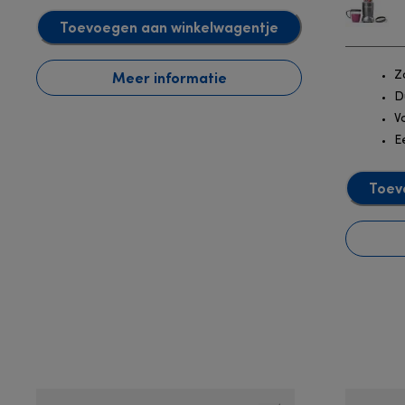
Toevoegen aan winkelwagentje
Meer informatie
Z
D
V
E
Toev