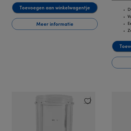
Toevoegen aan winkelwagentje
D
V
Meer informatie
E
Z
Toev