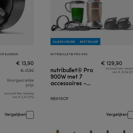
ALLEEN ONLINE
BESTSELLER
OR BLENDER
NUTRIBULLET® PRO 900
€ 13,90
€ 129,90
nutribullet® Pro
Inclusief btw-bedr
€ 17,90
van € 22,54 (21
900W met 7
Voorgestelde
accessoires -
prijs
Persoonlijke
blender
Inclusief btw-bedrag
originele prijs € 17,90
van € 2,41 (21%)
NB910CP
Vergelijken
Vergelijken