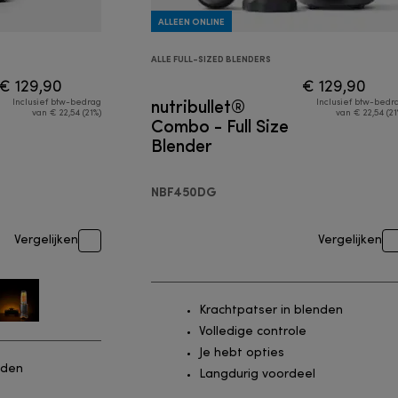
ALLEEN ONLINE
ALLE FULL-SIZED BLENDERS
€ 129,90
€ 129,90
nutribullet®
Inclusief btw-bedrag
Inclusief btw-bedr
van € 22,54 (21%)
van € 22,54 (21
Combo - Full Size
Blender
NBF450DG
Vergelijken
Vergelijken
Krachtpatser in blenden
Volledige controle
Je hebt opties
aden
Langdurig voordeel