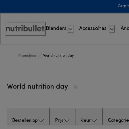
Skip
Grati
to
Content
Blenders
Accessoires
And
Toegankelijkheidsverklaring
Promotions
World nutrition day
World nutrition day
Bestellen op
Prijs
kleur
Categorie