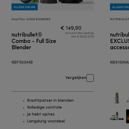
ALLEEN ONLINE
ALLEEN ONL
ALLE FULL-SIZED BLENDERS
NUTRIBULLE
€ 149,90
nutribullet®
nutribu
Inclusief btw-bedrag
van € 26,02 (21%)
Combo - Full Size
EXCLUS
Blender
accesso
Persoon
blende
NBF500MB
NB910MA
Vergelijken
Krachtpatser in blenden
Volledige controle
Je hebt opties
Langdurig voordeel