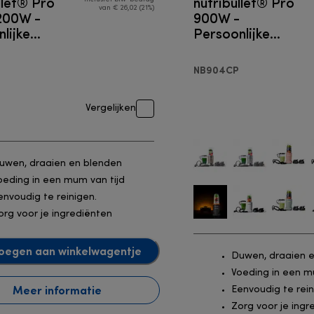
llet® Pro
nutribullet® Pro
van € 26,02 (21%)
1200W -
900W -
lijke
Persoonlijke
r
blender
NB904CP
Vergelijken
uwen, draaien en blenden
oeding in een mum van tijd
envoudig te reinigen.
org voor je ingrediënten
oegen aan winkelwagentje
Duwen, draaien 
Voeding in een m
Meer informatie
Eenvoudig te rein
Zorg voor je ingr