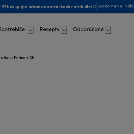
Nakupujte priamo na stránkach nutribullet®
enie
Upozornenie: Náku
Spotrebiče
Recepty
Odporúčané
e Sales Partners CH