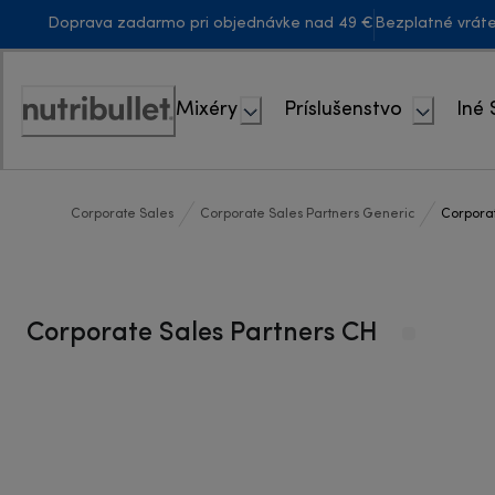
Skip
Doprava zadarmo pri objednávke nad 49 €
Bezplatné vrát
to
Content
Mixéry
Príslušenstvo
Iné 
Accessibility
Statement
Corporate Sales
Corporate Sales Partners Generic
Corporat
Corporate Sales Partners CH