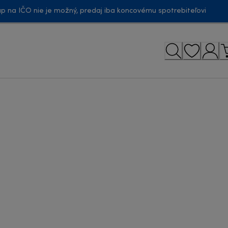
p na IČO nie je možný, predaj iba koncovému spotrebiteľovi