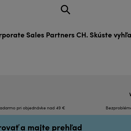
orporate Sales Partners CH. Skúste vyh
zadarmo pri objednávke nad 49 €
Bezproblémov
irovať a majte prehľad