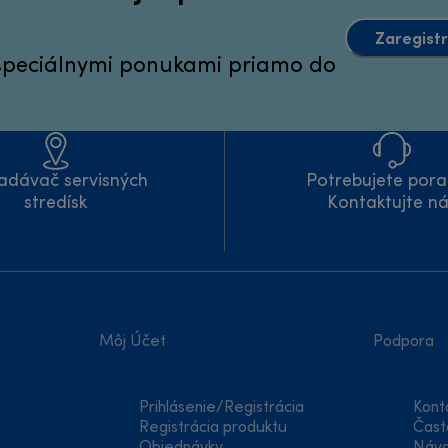
Zaregistr
 špeciálnymi ponukami priamo do
adávač servisných
Potrebujete pora
stredísk
Kontaktujte n
Môj Účet
Podpora
Prihlásenie/Registrácia
Kont
Registrácia produktu
Čast