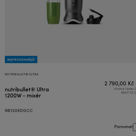
NEJPRODÁVANĚJŠÍ
NUTRIBULLET® ULTRA
2 790,00 Kč
nutribullet® Ultra
Včetně částky
1200W - mixér
484,21 Kč (
NB1206DGCC
Porovnat