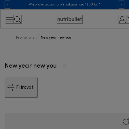
Skip
Přeprava zdarma při nákupu nad 1200 Kč *
to
Content
Accessibility
Statement
Promotions
New year new you
New year new you
Filtrovat