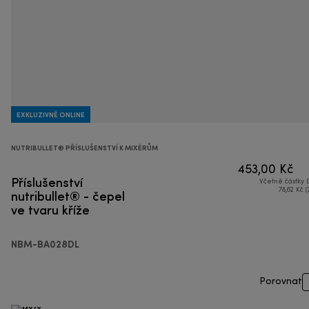
EXKLUZIVNĚ ONLINE
NUTRIBULLET® PŘÍSLUŠENSTVÍ K MIXÉRŮM
453,00 Kč
Příslušenství
Včetně částky
nutribullet® - čepel
78,62 Kč (
ve tvaru kříže
NBM-BA028DL
Porovnat