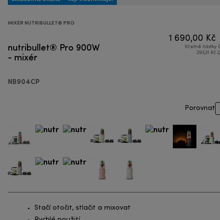
MIXÉR NUTRIBULLET® PRO
1 690,00 Kč
nutribullet® Pro 900W
Včetně částky
- mixér
293,31 Kč (
NB904CP
Porovnat
Stačí otočit, stlačit a mixovat
Rychlé použití