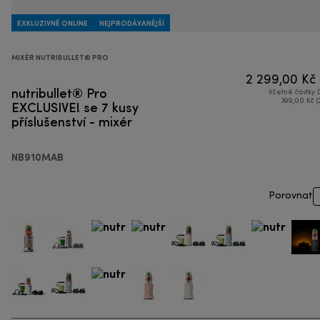
EXKLUZIVNĚ ONLINE
NEJPRODÁVANĚJŠÍ
MIXÉR NUTRIBULLET® PRO
2 299,00 Kč
nutribullet® Pro
Včetně částky
EXCLUSIVE! se 7 kusy
399,00 Kč (
příslušenství - mixér
NB910MAB
Porovnat