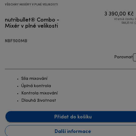
VŠECHNY MIXÉRY V PLNÉ VELIKOSTI
3 390,00 Kč
nutribullet® Combo -
Včetně částky
Mixér v plné velikosti
588,35 Kč (
NBF500MB
Porovnat
Síla mixování
Úplná kontrola
Kontrola mixování
Dlouhá životnost
Přidat do košíku
Další informace