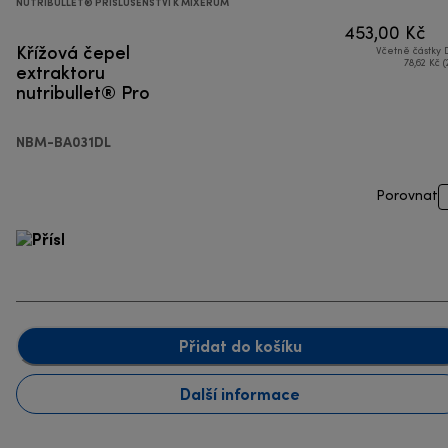
NUTRIBULLET® PŘÍSLUŠENSTVÍ K MIXÉRŮM
453,00 Kč
Křížová čepel
Včetně částky
extraktoru
78,62 Kč (
nutribullet® Pro
NBM-BA031DL
Porovnat
Přidat do košíku
Další informace