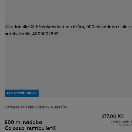
EXKLUZIVNĚ ONLINE
NUTRIBULLET® PŘÍSLUŠENSTVÍ K MIXÉRŮM
377,00 Kč
900 ml nádoba
Včetně částky
Colossal nutribullet®
65,43 Kč (