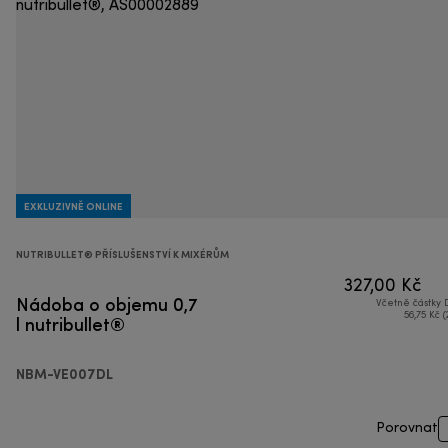
EXKLUZIVNĚ ONLINE
NUTRIBULLET® PŘÍSLUŠENSTVÍ K MIXÉRŮM
327,00 Kč
Nádoba o objemu 0,7
Včetně částky
l nutribullet®
56,75 Kč (
NBM-VE007DL
Porovnat