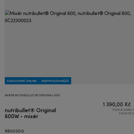
EXKLUZIVNĚ ONLINE
NEJPRODÁVANĚJŠÍ
MIXÉR NUTRIBULLET® ORIGINAL 600
1 390,00 Kč
nutribullet® Original
Včetně částky
600W - mixér
241,24 Kč (
NB603DG