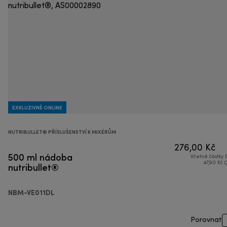
EXKLUZIVNĚ ONLINE
NUTRIBULLET® PŘÍSLUŠENSTVÍ K MIXÉRŮM
276,00 Kč
500 ml nádoba
Včetně částky
nutribullet®
47,90 Kč (
NBM-VE011DL
Porovnat