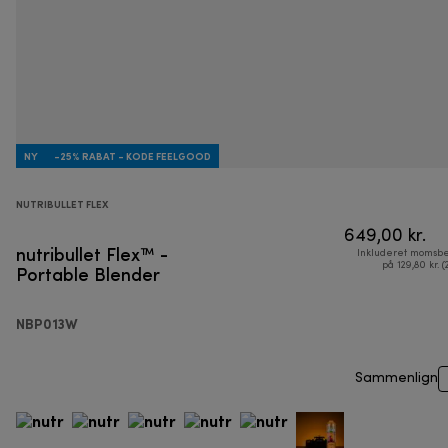
NY
-25% RABAT - KODE FEELGOOD
NUTRIBULLET FLEX
649,00 kr.
nutribullet Flex™ -
Inkluderet momsbe
Portable Blender
på 129,80 kr. (
NBP013W
Sammenlign