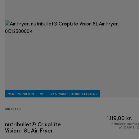
MEST POPULÆRE
NY
-25% RABAT - KODE FEELGOOD
AIR FRYER
1.119,00 kr.
nutribullet® CrispLite
Inkluderet momsbe
Vision- 8L Air Fryer
på 223,80 kr. (