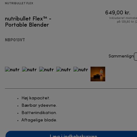
NUTRIBULLET FLEX
649,00 kr.
nutribullet Flex™ -
Inkluderet momsbe
Portable Blender
på 129,80 kr. (
NBP013VT
Sammenlign
Høj kapacitet.
Bærbar ydeevne.
Batteriindikation.
Aftagelige blade.
Læg i indkøbskurven