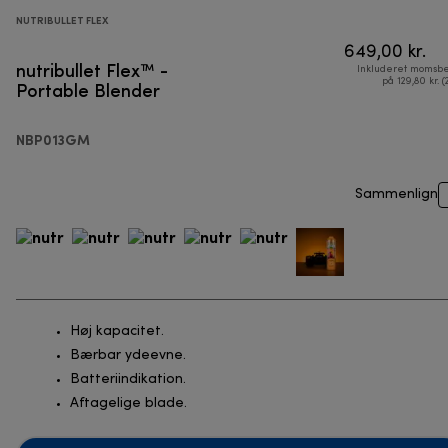
NUTRIBULLET FLEX
649,00 kr.
nutribullet Flex™ -
Inkluderet momsbe
Portable Blender
på 129,80 kr. (
NBP013GM
Sammenlign
Høj kapacitet.
Bærbar ydeevne.
Batteriindikation.
Aftagelige blade.