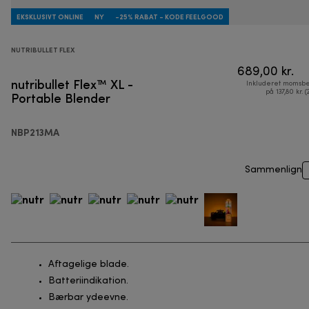
EKSKLUSIVT ONLINE
NY
-25% RABAT - KODE FEELGOOD
NUTRIBULLET FLEX
689,00 kr.
nutribullet Flex™ XL -
Inkluderet momsbe
Portable Blender
på 137,80 kr. (
NBP213MA
Sammenlign
Aftagelige blade.
Batteriindikation.
Bærbar ydeevne.