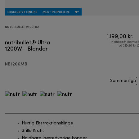
EKSKLUSIVT ONLINE
MEST POPULÆRE
NY
NUTRIBULLET® ULTRA
1.199,00 kr.
nutribullet® Ultra
Inkluderet momsbe
1200W - Blender
på 239,80 kr. (
NB1206MB
Sammenlign
Hurtig Ekstraktionsklinge
Stille Kraft.
Holdbare, bæredygtige kopper.