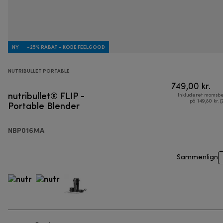
NY
-25% RABAT - KODE FEELGOOD
NUTRIBULLET PORTABLE
749,00 kr.
nutribullet® FLIP -
Inkluderet momsbe
Portable Blender
på 149,80 kr. (
NBP016MA
Sammenlign