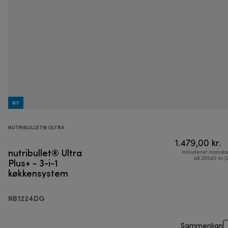
NY
NUTRIBULLET® ULTRA
1.479,00 kr.
nutribullet® Ultra
Inkluderet momsbe
Plus+ - 3-i-1
på 295,80 kr. (
køkkensystem
NB1224DG
Sammenlign