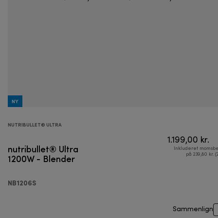
NY
NUTRIBULLET® ULTRA
1.199,00 kr.
nutribullet® Ultra
Inkluderet momsbe
1200W - Blender
på 239,80 kr. (
NB1206S
Sammenlign