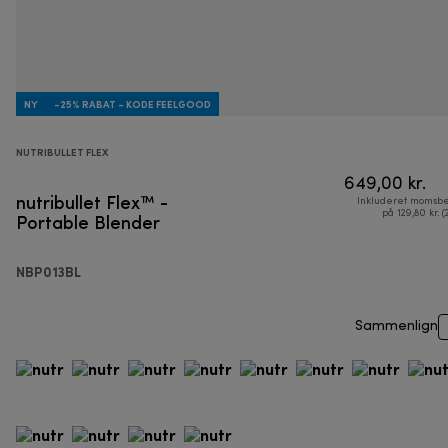
NY
-25% RABAT - KODE FEELGOOD
NUTRIBULLET FLEX
649,00 kr.
nutribullet Flex™ -
Inkluderet momsbe
Portable Blender
på 129,80 kr. (
NBP013BL
Sammenlign