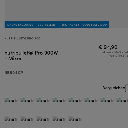
ONLINE EXCLUSIVE
BESTSELLER
-25% RABATT - CODE FEELGOOD
NUTRIBULLET® PRO 900
€ 94,90
nutribullet® Pro 900W
Inklusive MwSt.-Be
- Mixer
von € 15,82 ( 
NB904CP
Vergleichen