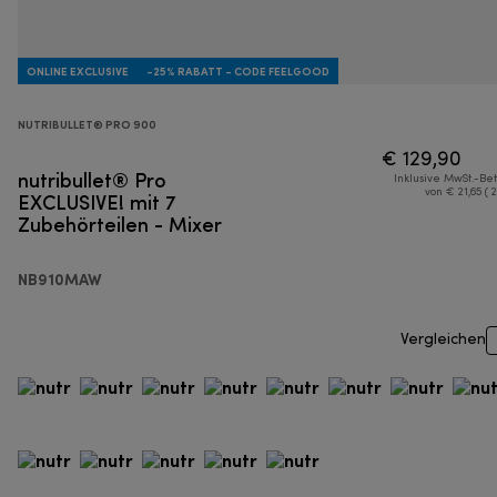
ONLINE EXCLUSIVE
-25% RABATT - CODE FEELGOOD
NUTRIBULLET® PRO 900
€ 129,90
nutribullet® Pro
Inklusive MwSt.-Be
EXCLUSIVE! mit 7
von € 21,65 ( 
Zubehörteilen - Mixer
NB910MAW
Vergleichen