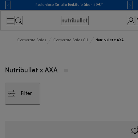
Skip
Kostenlose für alle Einkäufe über 49€*
to
Content
Erklärung
zur
Zugänglichkeit
Corporate Sales
Corporate Sales CH
Nutribullet x AXA
Nutribullet x AXA
Filter