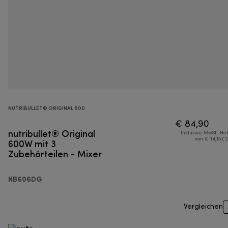
NUTRIBULLET® ORIGINAL 600
€ 84,90
nutribullet® Original
Inklusive MwSt.-Be
600W mit 3
von € 14,15 ( 
Zubehörteilen - Mixer
NB606DG
Vergleichen