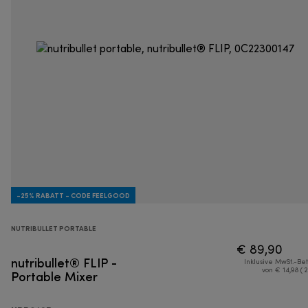
-25% RABATT - CODE FEELGOOD
NUTRIBULLET PORTABLE
€ 89,90
nutribullet® FLIP -
Inklusive MwSt.-Be
Portable Mixer
von € 14,98 ( 