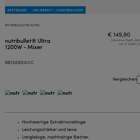
BESTSELLER
-25% RABATT - CODE FEELGOOD
NUTRIBULLET® ULTRA
€ 149,90
nutribullet® Ultra
Inklusive MwSt.-Be
1200W - Mixer
von € 24,98 ( 
NB1206DGCC
Vergleichen
Hochwertige Extraktionsklinge
Leistungsstärker und leise
Langlebige, nachhaltige Becher.