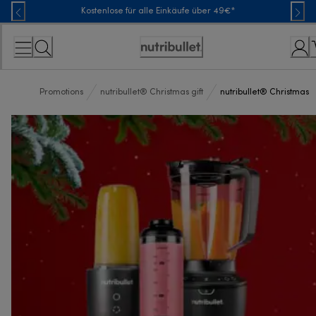
Skip
Kostenlose für alle Einkäufe über 49€*
to
Content
Erklärung
zur
Zugänglichkeit
Promotions
nutribullet® Christmas gift
nutribullet® Christmas