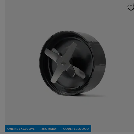
ONLINE EXCLUSIVE
-25% RABATT - CODE FEELGOOD