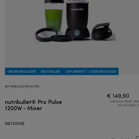
ONLINE EXCLUSIVE
BESTSELLER
-25% RABATT - CODE FEELGOOD
NUTRIBULLET® ULTRA
€ 149,90
nutribullet® Pro Pulse
Inklusive MwSt.-Be
1200W - Mixer
von € 24,98 ( 
NB120MB