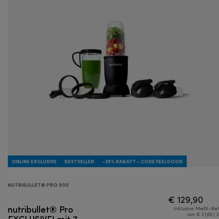
ONLINE EXCLUSIVE
BESTSELLER
-25% RABATT - CODE FEELGOOD
NUTRIBULLET® PRO 900
€ 129,90
nutribullet® Pro
Inklusive MwSt.-Be
EXCLUSIVE! mit 7
von € 21,65 ( 