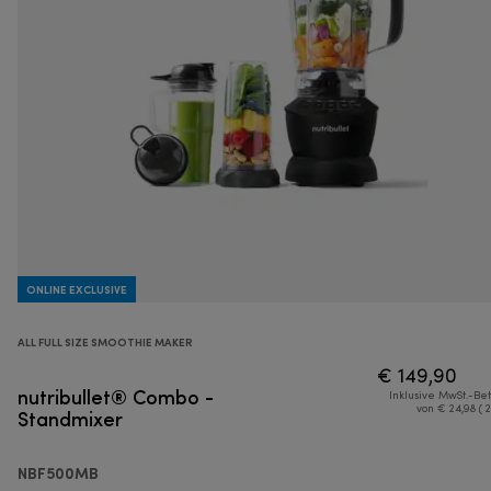
ONLINE EXCLUSIVE
ALL FULL SIZE SMOOTHIE MAKER
€ 149,90
nutribullet® Combo -
Inklusive MwSt.-Be
Standmixer
von € 24,98 ( 
NBF500MB