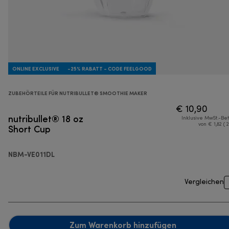
ONLINE EXCLUSIVE
-25% RABATT - CODE FEELGOOD
ZUBEHÖRTEILE FÜR NUTRIBULLET® SMOOTHIE MAKER
€ 10,90
nutribullet® 18 oz
Inklusive MwSt.-Be
Short Cup
von € 1,82 ( 
NBM-VE011DL
Vergleichen
Zum Warenkorb hinzufügen