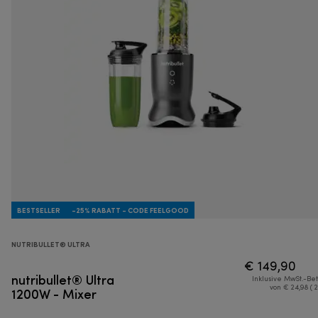
BESTSELLER
-25% RABATT - CODE FEELGOOD
NUTRIBULLET® ULTRA
€ 149,90
nutribullet® Ultra
Inklusive MwSt.-Be
1200W - Mixer
von € 24,98 ( 