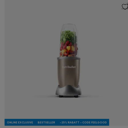
ONLINE EXCLUSIVE
BESTSELLER
-25% RABATT - CODE FEELGOOD