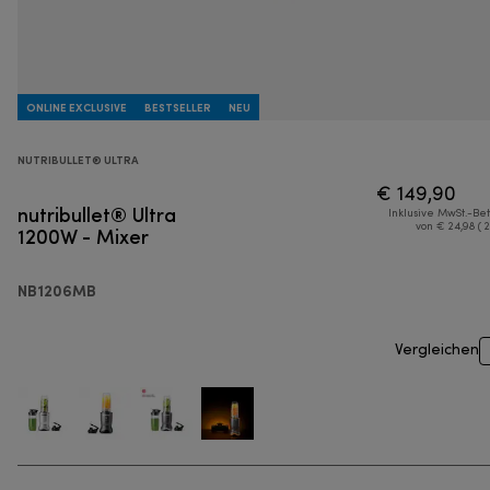
ONLINE EXCLUSIVE
BESTSELLER
NEU
NUTRIBULLET® ULTRA
€ 149,90
nutribullet® Ultra
Inklusive MwSt.-Be
1200W - Mixer
von € 24,98 ( 
NB1206MB
Vergleichen