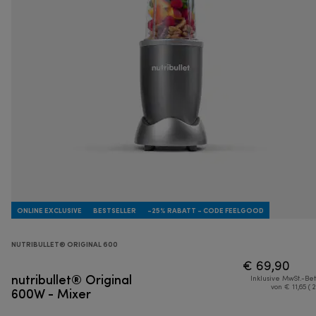
ONLINE EXCLUSIVE
BESTSELLER
-25% RABATT - CODE FEELGOOD
NUTRIBULLET® ORIGINAL 600
€ 69,90
nutribullet® Original
Inklusive MwSt.-Be
600W - Mixer
von € 11,65 ( 