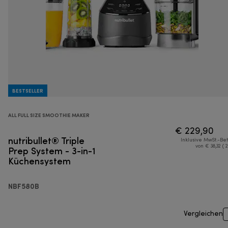
BESTSELLER
ALL FULL SIZE SMOOTHIE MAKER
€ 229,90
nutribullet® Triple
Inklusive MwSt.-Be
Prep System - 3-in-1
von € 38,32 ( 
Küchensystem
NBF580B
Vergleichen