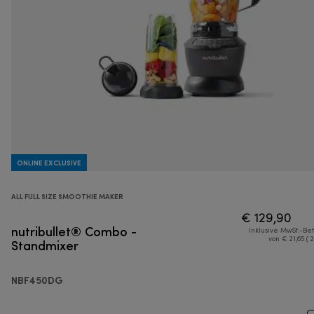
ONLINE EXCLUSIVE
ALL FULL SIZE SMOOTHIE MAKER
€ 129,90
nutribullet® Combo -
Inklusive MwSt.-Be
Standmixer
von € 21,65 ( 
NBF450DG