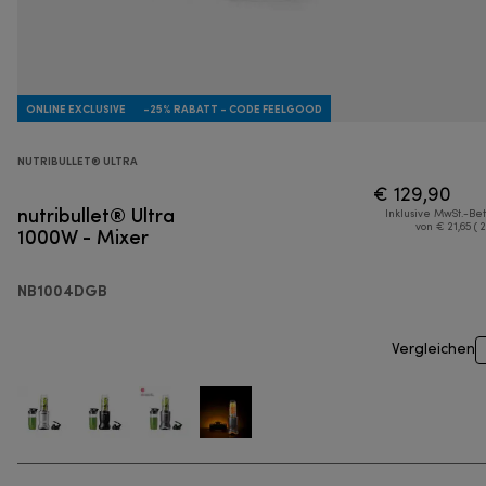
ONLINE EXCLUSIVE
-25% RABATT - CODE FEELGOOD
NUTRIBULLET® ULTRA
€ 129,90
nutribullet® Ultra
Inklusive MwSt.-Be
1000W - Mixer
von € 21,65 ( 
NB1004DGB
Vergleichen