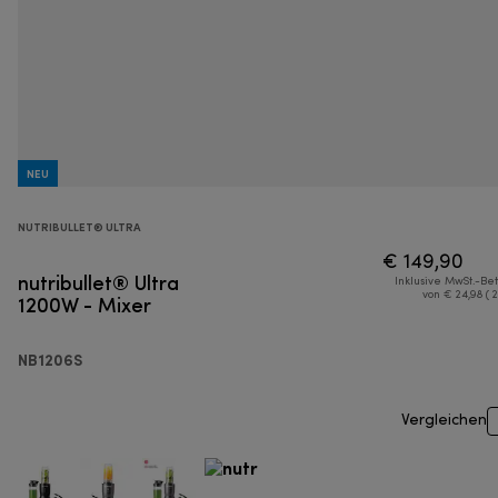
NEU
NUTRIBULLET® ULTRA
€ 149,90
nutribullet® Ultra
Inklusive MwSt.-Be
1200W - Mixer
von € 24,98 ( 
NB1206S
Vergleichen