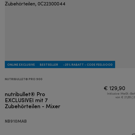
ONLINE EXCLUSIVE
BESTSELLER
-25% RABATT - CODE FEELGOOD
NUTRIBULLET® PRO 900
€ 129,90
nutribullet® Pro
Inklusive MwSt.-Be
EXCLUSIVE! mit 7
von € 21,65 ( 
Zubehörteilen - Mixer
NB910MAB