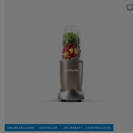
ONLINE EXCLUSIVE
BESTSELLER
-25% RABATT - CODE FEELGOOD