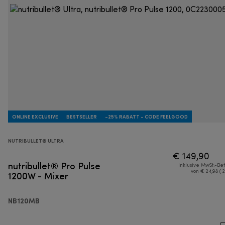
ONLINE EXCLUSIVE
BESTSELLER
-25% RABATT - CODE FEELGOOD
NUTRIBULLET® ULTRA
€ 149,90
nutribullet® Pro Pulse
Inklusive MwSt.-Be
1200W - Mixer
von € 24,98 ( 
NB120MB