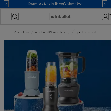
Skip
Kostenlose für alle Einkäufe über 49€*
to
Content
Erklärung
zur
Zugänglichkeit
Promotions
nutribullet® Valentinstag
Spin the wheel