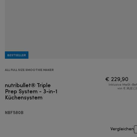
BESTSELLER
ALL FULL SIZE SMOOTHIE MAKER
€ 229,90
nutribullet® Triple
Inklusive MwSt.-Be
Prep System - 3-in-1
von € 38,32 ( 
Küchensystem
NBF580B
Vergleichen