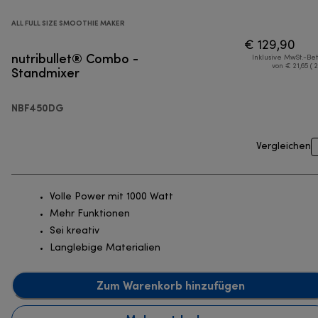
ALL FULL SIZE SMOOTHIE MAKER
€ 129,90
nutribullet® Combo -
Inklusive MwSt.-Be
Standmixer
von € 21,65 ( 
NBF450DG
Vergleichen
Volle Power mit 1000 Watt
Mehr Funktionen
Sei kreativ
Langlebige Materialien
Zum Warenkorb hinzufügen