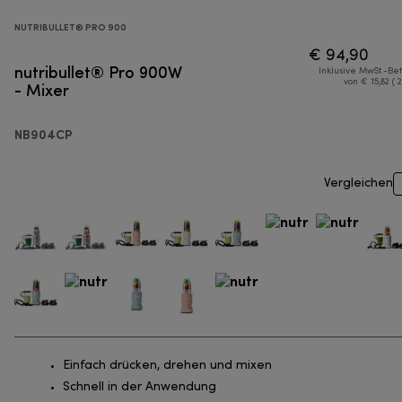
NUTRIBULLET® PRO 900
€ 94,90
nutribullet® Pro 900W
Inklusive MwSt.-Be
- Mixer
von € 15,82 ( 
NB904CP
Vergleichen
Einfach drücken, drehen und mixen
Schnell in der Anwendung