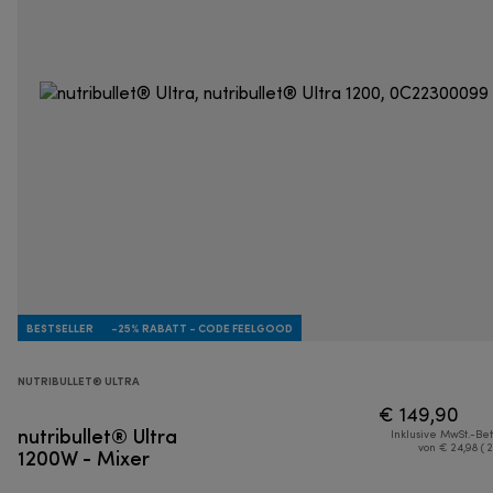
BESTSELLER
-25% RABATT - CODE FEELGOOD
NUTRIBULLET® ULTRA
€ 149,90
nutribullet® Ultra
Inklusive MwSt.-Be
1200W - Mixer
von € 24,98 ( 