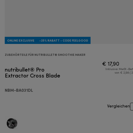
ONLINE EXCLUSIVE
-25% RABATT - CODE FEELGOOD
ZUBEHÖRTEILE FÜR NUTRIBULLET® SMOOTHIE MAKER
€ 17,90
nutribullet® Pro
Inklusive MwSt.-Be
Extractor Cross Blade
von € 2,98 ( 
NBM-BA031DL
Vergleichen