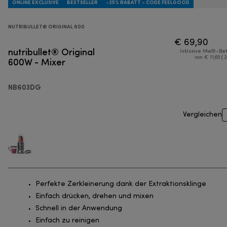
ONLINE EXCLUSIVE
BESTSELLER
-25% RABATT - CODE FEELGOOD
NUTRIBULLET® ORIGINAL 600
€ 69,90
nutribullet® Original
Inklusive MwSt.-Be
600W - Mixer
von € 11,65 ( 
NB603DG
Vergleichen
Perfekte Zerkleinerung dank der Extraktionsklinge
Einfach drücken, drehen und mixen
Schnell in der Anwendung
Einfach zu reinigen