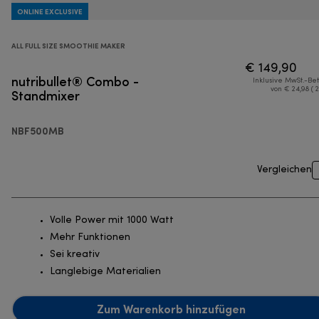
ONLINE EXCLUSIVE
ALL FULL SIZE SMOOTHIE MAKER
€ 149,90
nutribullet® Combo -
Inklusive MwSt.-Be
Standmixer
von € 24,98 ( 
NBF500MB
Vergleichen
Volle Power mit 1000 Watt
Mehr Funktionen
Sei kreativ
Langlebige Materialien
Zum Warenkorb hinzufügen