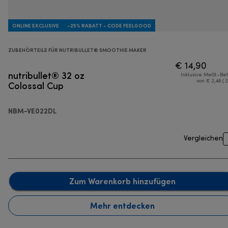
ONLINE EXCLUSIVE
-25% RABATT - CODE FEELGOOD
ZUBEHÖRTEILE FÜR NUTRIBULLET® SMOOTHIE MAKER
€ 14,90
nutribullet® 32 oz
Inklusive MwSt.-Be
Colossal Cup
von € 2,48 ( 
NBM-VE022DL
Vergleichen
Zum Warenkorb hinzufügen
Mehr entdecken