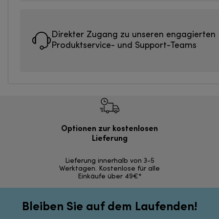
Direkter Zugang zu unseren engagierten
Produktservice- und Support-Teams
Optionen zur kostenlosen
Kostenl
Lieferung
30 Ta
Lieferung innerhalb von 3-5
Werktagen. Kostenlose für alle
Einkäufe über 49€*
Bleiben Sie auf dem Laufenden!