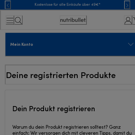
Skip
Kostenlose für alle Einkäufe über 49€*
to
Content
Erklärung
zur
Zugänglichkeit
Mein Konto
Deine registrierten Produkte
Dein Produkt registrieren
Warum du dein Produkt registrieren solltest? Ganz
einfach: Wir versorgen dich mit cleveren Tipps, damit du