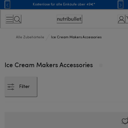
Skip
Kostenlose für alle Einkäufe über 49€*
to
Content
Erklärung
zur
Zugänglichkeit
Alle Zubehörteile
Ice Cream Makers Accessories
Ice Cream Makers Accessories
Filter