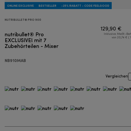
ONLINE EXCLUSIVE
BESTSELLER
-25% RABATT - CODE FEELGOOD
NUTRIBULLET® PRO 900
129,90 €
nutribullet® Pro
Inklusive MwSt.-Be
EXCLUSIVE! mit 7
von 20,74 € ( 
Zubehörteilen - Mixer
NB910MAB
Vergleichen