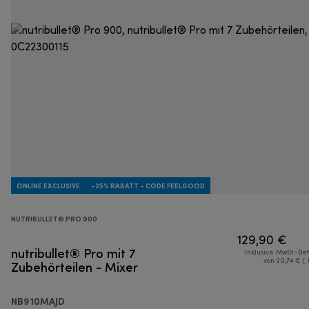
ONLINE EXCLUSIVE
-25% RABATT - CODE FEELGOOD
NUTRIBULLET® PRO 900
129,90 €
nutribullet® Pro mit 7
Inklusive MwSt.-Be
Zubehörteilen - Mixer
von 20,74 € ( 
NB910MAJD