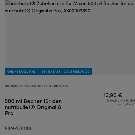
ONLINE EXCLUSIVE
-25% RABATT - CODE FEELGOOD
NUTRIBULLET® ZUBEHÖRTEILE FÜR MIXER
10,90 €
500 ml Becher für den
Inklusive MwSt.-Be
nutribullet® Original &
von 1,74 € ( 
Pro
NBM-VE011DL