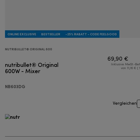
ONLINE EXCLUSIVE
BESTSELLER
-25% RABATT - CODE FEELGOOD
NUTRIBULLET® ORIGINAL 600
69,90 €
nutribullet® Original
Inklusive MwSt.-Be
600W - Mixer
von 11,16 € ( 
NB603DG
Vergleichen