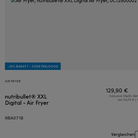
-25% RABATT - CODE FEELGOOD
AIR FRYER
129,90 €
nutribullet® XXL
Inklusive MwSt.-Be
Digital - Air Fryer
von 20,74 € ( 
NBA071B
Vergleichen