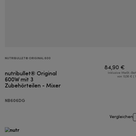
NUTRIBULLET® ORIGINAL 600
84,90 €
nutribullet® Original
Inklusive MwSt.-Be
600W mit 3
von 13,56 € ( 
Zubehörteilen - Mixer
NB606DG
Vergleichen