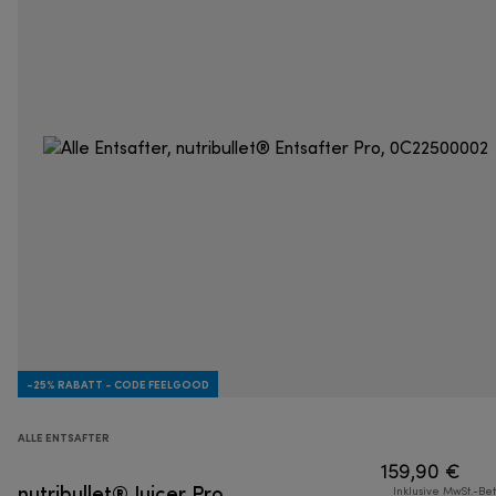
-25% RABATT - CODE FEELGOOD
ALLE ENTSAFTER
159,90 €
nutribullet® Juicer Pro
Inklusive MwSt.-Be