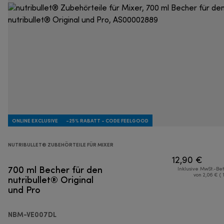
ONLINE EXCLUSIVE
-25% RABATT - CODE FEELGOOD
NUTRIBULLET® ZUBEHÖRTEILE FÜR MIXER
12,90 €
700 ml Becher für den
Inklusive MwSt.-Be
nutribullet® Original
von 2,06 € ( 
und Pro
NBM-VE007DL