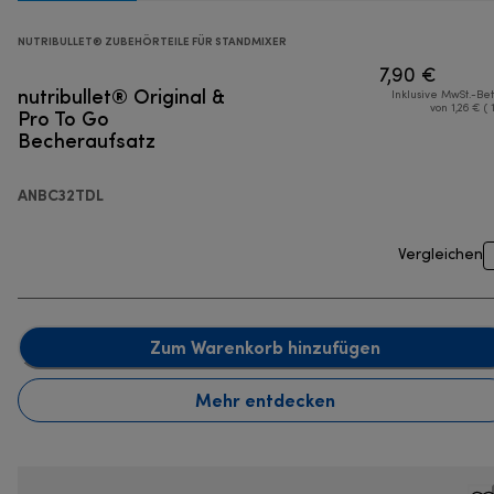
NUTRIBULLET® ZUBEHÖRTEILE FÜR STANDMIXER
7,90 €
nutribullet® Original &
Inklusive MwSt.-Be
Pro To Go
von 1,26 € ( 
Becheraufsatz
ANBC32TDL
Vergleichen
Zum Warenkorb hinzufügen
Mehr entdecken