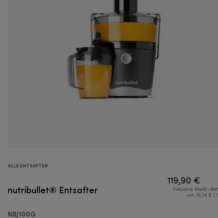
ALLE ENTSAFTER
119,90 €
nutribullet® Entsafter
Inklusive MwSt.-Be
von 19,14 € ( 
NBJ100G