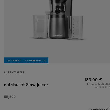
-25% RABATT - CODE FEELGOOD
ALLE ENTSAFTER
189,90 €
nutribullet Slow Juicer
Inklusive MwSt.-Be
von 30,32 € ( 
NBJ500