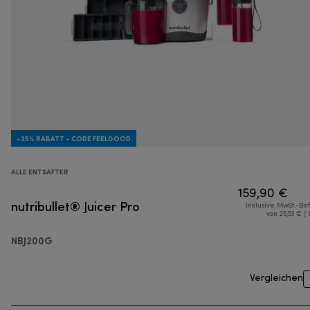
-25% RABATT - CODE FEELGOOD
ALLE ENTSAFTER
159,90 €
nutribullet® Juicer Pro
Inklusive MwSt.-Be
von 25,53 € ( 
NBJ200G
Vergleichen