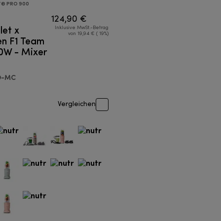
T® PRO 900
124,90 €
let x
Inklusive MwSt.-Betrag
von 19,94 € ( 19%)
n F1 Team
0W - Mixer
O-MC
Vergleichen