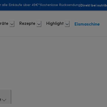
Direkt bei nutri
r alle Einkäufe über 49€*
Kostenlose Rücksendung
Eismaschine
räte
Rezepte
Highlight
t