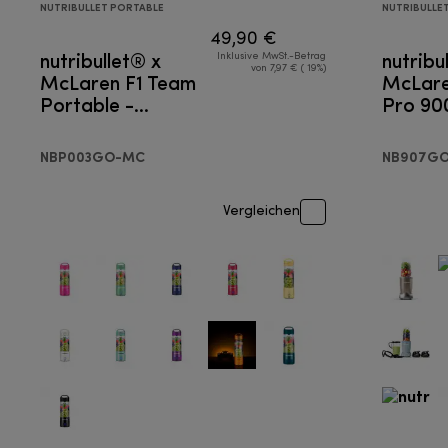
NUTRIBULLET PORTABLE
NUTRIBULLE
49,90 €
nutribullet® x
nutribul
Inklusive MwSt.-Betrag
von 7,97 € ( 19%)
McLaren F1 Team
McLare
Portable -
Pro 90
Portable Mixer
NBP003GO-MC
NB907G
Vergleichen