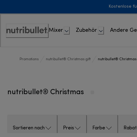
Skip
Kostenlose fü
to
Content
Mixer
Zubehör
Andere Ge
Erklärung
zur
Zugänglichkeit
Promotions
nutribullet® Christmas gift
nutribullet® Christmas
nutribullet® Christmas
Sortieren nach
Preis
Farbe
Rabat