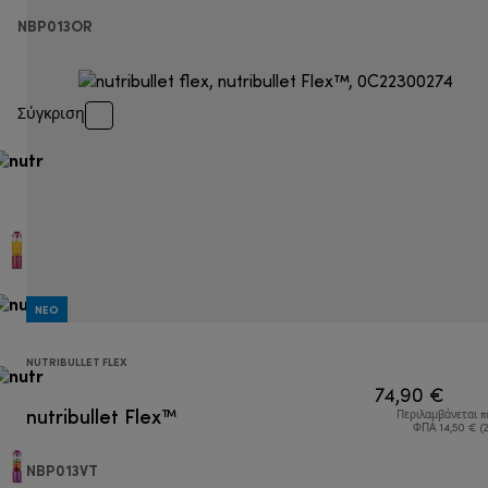
NBP013OR
Σύγκριση
NEO
NUTRIBULLET FLEX
74,90 €
nutribullet Flex™
Περιλαμβάνεται 
ΦΠΑ 14,50 € (
NBP013VT