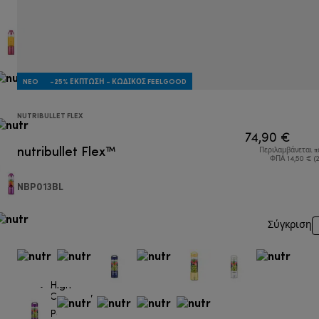
NEO
-25% ΈΚΠΤΩΣΗ - ΚΩΔΙΚΌΣ FEELGOOD
NUTRIBULLET FLEX
74,90 €
nutribullet Flex™
Περιλαμβάνεται 
ΦΠΑ 14,50 € (
NBP013BL
Σύγκριση
High
Capacity
Portable