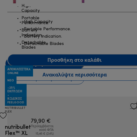
High
Capacity
Portable
High Capacity
Performance.
Portable Performance.
Battery
Indication.
Battery Indication.
Detachable
Detachable Blades
Blades
Προσθήκη στο καλάθι
Προσθήκη στο καλάθι
ΑΠΟΚΛΕΙΣΤΙΚA
ONLINE
Ανακαλύψτε περισσότερα
Ανακαλύψτε περισσότερα
NEO
-25%
ΈΚΠΤΩΣΗ
-
ΚΩΔΙΚΌΣ
FEELGOOD
NUTRIBULLET
FLEX
79,90 €
nutribullet
Περιλαμβάνεται
Flex™ XL
ποσό ΦΠΑ
15,46 € (24%)