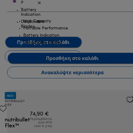
Performance.
Battery
Indication.
High Capacity
Detachable
Blades
Portable Performance.
Battery Indication.
Προσθήκη στο καλάθι
Detachable Blades
Ανακαλύψτε περισσότερα
Προσθήκη στο καλάθι
Ανακαλύψτε περισσότερα
NEO
NUTRIBULLET
FLEX
74,90 €
nutribullet
Περιλαμβάνεται
Flex™
ποσό ΦΠΑ
14,50 € (24%)