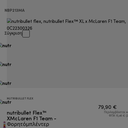
NBP213MA
Σύγκριση
NUTRIBULLET FLEX
79,90 €
nutribullet Flex™
Περιλαμβάνεται 
XMcLaren F1 Team -
ΦΠΑ 15,46 € (
Φορητόμπλέντερ