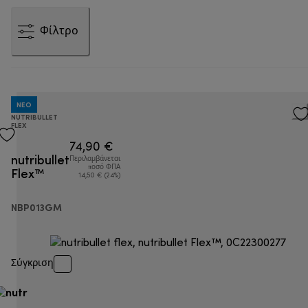
Φίλτρο
NEO
NUTRIBULLET
FLEX
74,90 €
nutribullet
Περιλαμβάνεται
Flex™
ποσό ΦΠΑ
14,50 € (24%)
NBP013GM
Σύγκριση