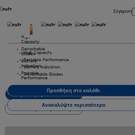
Σύγκριση
High
Capacity
Detachable
High Capacity
Blades
Portable Performance.
Battery
Indication.
Battery Indication.
Portable
Detachable Blades
Performance.
Προσθήκη στο καλάθι
Προσθήκη στο καλάθι
Ανακαλύψτε περισσότερα
Ανακαλύψτε περισσότερα