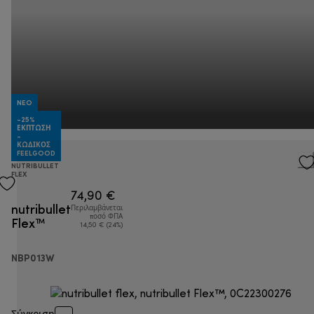
NEO
-25%
ΈΚΠΤΩΣΗ
-
ΚΩΔΙΚΌΣ
FEELGOOD
NUTRIBULLET
FLEX
74,90 €
nutribullet
Περιλαμβάνεται
Flex™
ποσό ΦΠΑ
14,50 € (24%)
NBP013W