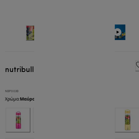
nutribullet® Portable
NBP003B
Μαύρο
Χρώμα
: