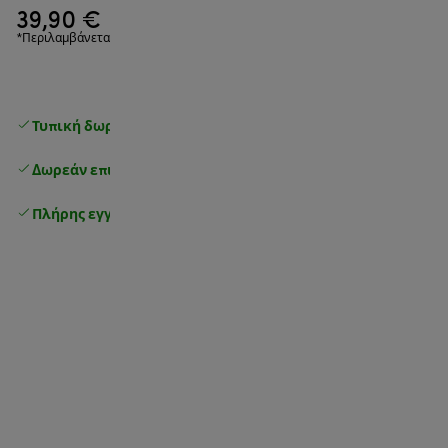
39,90 €
*Περιλαμβάνεται ΦΠΑ
Τυπική δωρεάν παράδοση
άνω των 49 €
Δωρεάν επιστροφές
.
Πλήρης εγγύηση κατασκευαστή
.