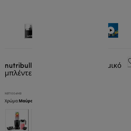
nutribullet® Turbo 1000W - Ατομικό
μπλέντερ
NBT1004MB
Μαύρο Ματ
Χρώμα
: