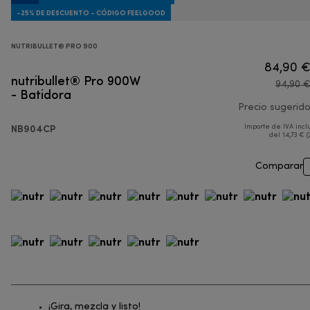
-25% DE DESCUENTO - CÓDIGO FEELGOOD
NUTRIBULLET® PRO 900
84,90 
nutribullet® Pro 900W
94,90 
- Batidora
Precio sugerid
NB904CP
Importe de IVA incl
del 14,73 € (
Comparar
¡Gira, mezcla y listo!