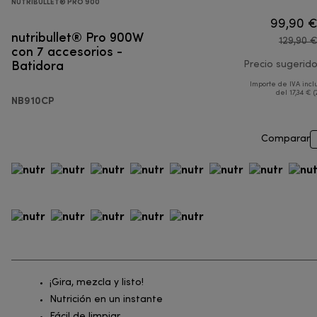
NUTRIBULLET® PRO 900
99,90 
nutribullet® Pro 900W
129,90 
con 7 accesorios -
Batidora
Precio sugerid
Importe de IVA incl
del 17,34 € (
NB910CP
Comparar
¡Gira, mezcla y listo!
Nutrición en un instante
Fácil de limpiar