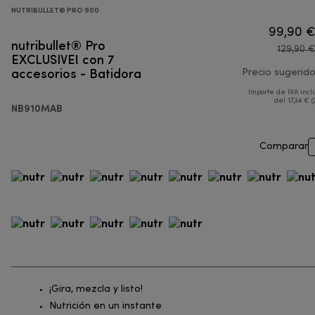
NUTRIBULLET® PRO 900
99,90 
nutribullet® Pro
129,90 
EXCLUSIVE! con 7
accesorios - Batidora
Precio sugerid
Importe de IVA incl
del 17,34 € (
NB910MAB
Comparar
¡Gira, mezcla y listo!
Nutrición en un instante