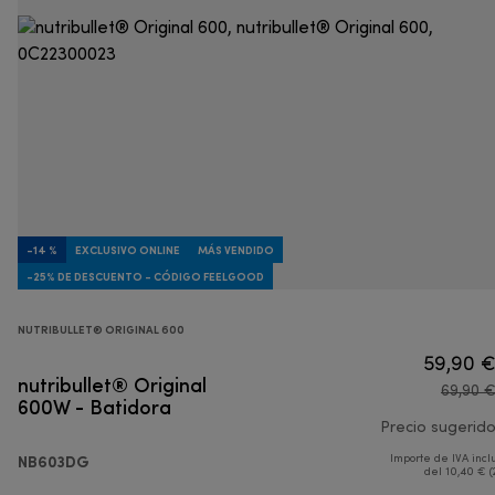
-14 %
EXCLUSIVO ONLINE
MÁS VENDIDO
-25% DE DESCUENTO - CÓDIGO FEELGOOD
NUTRIBULLET® ORIGINAL 600
59,90 
nutribullet® Original
69,90 
600W - Batidora
Precio sugerid
NB603DG
Importe de IVA incl
del 10,40 € (