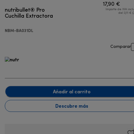
17,90 €
nutribullet® Pro
Importe de IVA incl
Cuchilla Extractora
del 3,11 € (
NBM-BA031DL
Comparar
Añadir al carrito
Descubre más