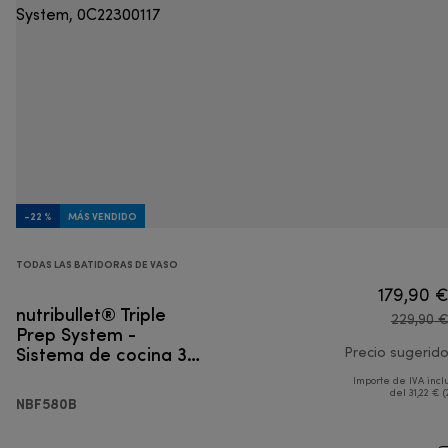
-22 %
MÁS VENDIDO
TODAS LAS BATIDORAS DE VASO
179,90 
nutribullet® Triple
229,90 
Prep System -
Sistema de cocina 3
Precio sugerid
en 1
Importe de IVA incl
del 31,22 € (
NBF580B