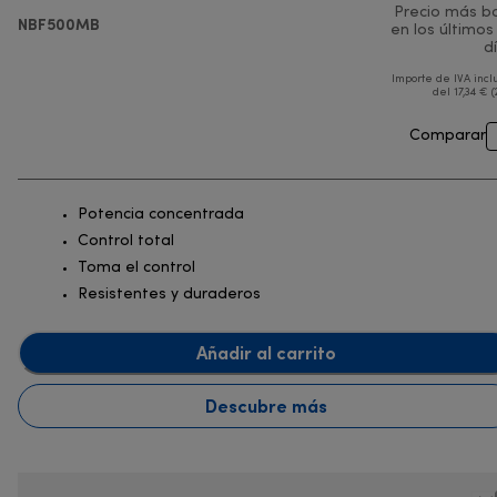
Precio más b
NBF500MB
en los últimos
d
Importe de IVA incl
del 17,34 € (
Comparar
Potencia concentrada
Control total
Toma el control
Resistentes y duraderos
Añadir al carrito
Descubre más