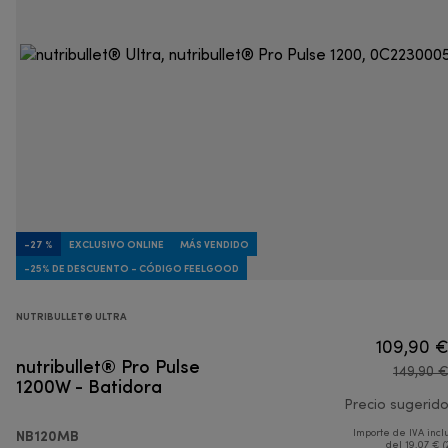
-27 %
EXCLUSIVO ONLINE
MÁS VENDIDO
-25% DE DESCUENTO - CÓDIGO FEELGOOD
NUTRIBULLET® ULTRA
109,90 
nutribullet® Pro Pulse
149,90 
1200W - Batidora
Precio sugerid
NB120MB
Importe de IVA incl
del 19,07 € (