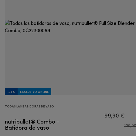
-33 %
EXCLUSIVO ONLINE
TODAS LAS BATIDORAS DE VASO
99,90 €
nutribullet® Combo -
Batidora de vaso
109,9