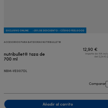
EXCLUSIVO ONLINE
-25% DE DESCUENTO - CÓDIGO FEELGOOD
ACCESORIOS PARA BATIDORAS NUTRIBULLET®
12,90 €
nutribullet® taza de
Importe de IVA incl
700 ml
del 2,24 € (
NBM-VE007DL
Comparar
Añadir al carrito