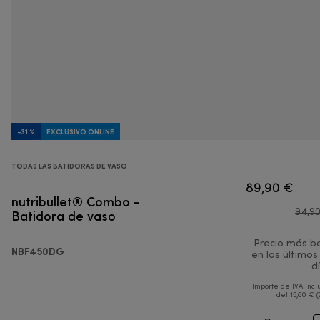
-31 %
EXCLUSIVO ONLINE
TODAS LAS BATIDORAS DE VASO
89,90 €
nutribullet® Combo -
Batidora de vaso
94,9
Precio más b
NBF450DG
en los últimos
d
Importe de IVA incl
del 15,60 € (