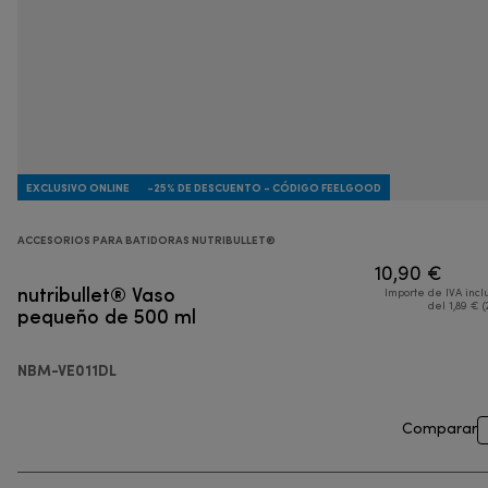
EXCLUSIVO ONLINE
-25% DE DESCUENTO - CÓDIGO FEELGOOD
ACCESORIOS PARA BATIDORAS NUTRIBULLET®
10,90 €
nutribullet® Vaso
Importe de IVA incl
pequeño de 500 ml
del 1,89 € (
NBM-VE011DL
Comparar