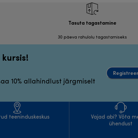
Tasuta tagastamine
30 päeva rahulolu tagastamiseks
 kursis!
Registreer
 saa 10% allahindlust järgmiselt
atud teeninduskeskus
Vajad abi? Võta m
ühendust