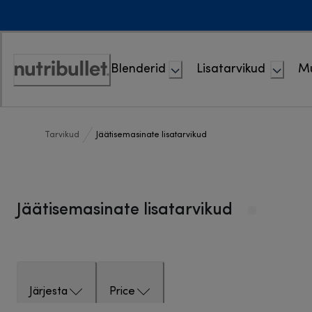
Skip
to
Content
Blenderid
Lisatarvikud
M
Accessibility
Statement
Tarvikud
Jäätisemasinate lisatarvikud
Jäätisemasinate lisatarvikud
Järjesta
Price