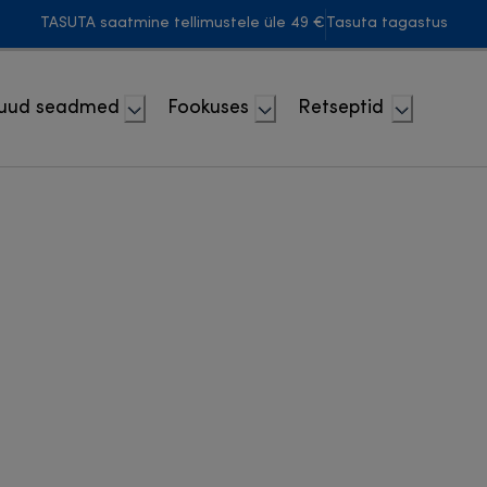
TASUTA saatmine tellimustele üle 49 €
Tasuta tagastus
uud seadmed
Fookuses
Retseptid