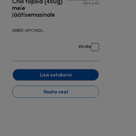
Chill topsid (450g)
3,85 € (24%)
meie
jäätisemasinale
ANBD-2PC16DL
Võrdle
Lisa ostukorvi
Vaata veel