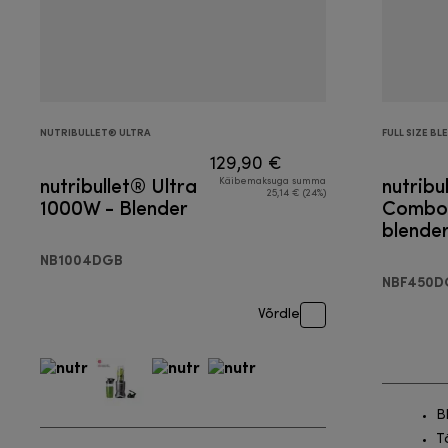
NUTRIBULLET® ULTRA
FULL SIZE BL
129,90 €
nutribullet® Ultra
nutribu
Käibemaksuga summa
25,14 € (24%)
1000W - Blender
Combo 
blende
NB1004DGB
NBF450D
Võrdle
B
Tä