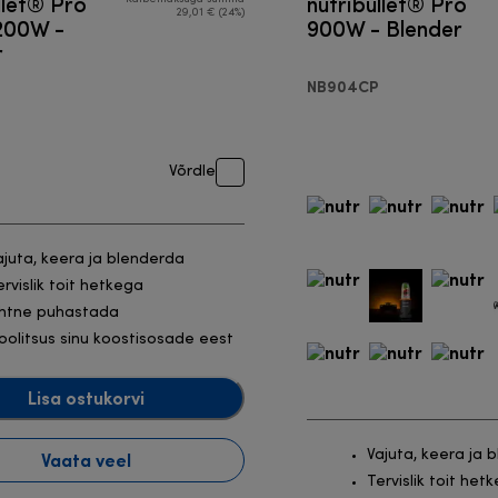
llet® Pro
nutribullet® Pro
29,01 € (24%)
1200W -
900W - Blender
r
NB904CP
Võrdle
ajuta, keera ja blenderda
ervislik toit hetkega
ihtne puhastada
oolitsus sinu koostisosade eest
Lisa ostukorvi
Vajuta, keera ja 
Vaata veel
Tervislik toit het