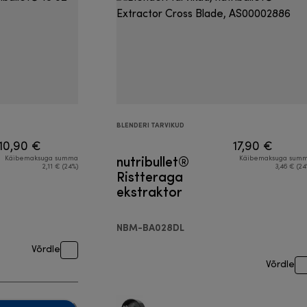
BLENDERI TARVIKUD
10,90 €
17,90 €
nutribullet®
Käibemaksuga summa
Käibemaksuga sum
2,11 € (24%)
3,46 € (24
Ristteraga
ekstraktor
NBM-BA028DL
Võrdle
Võrdle