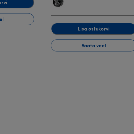
orvi
el
Lisa ostukorvi
Vaata veel