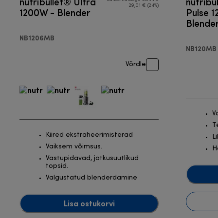
nutribullet® Ultra
nutribu
29,01 € (24%)
1200W - Blender
Pulse 
Blende
NB1206MB
NB120MB
Võrdle
V
T
Kiired ekstraheerimisterad
L
Vaiksem võimsus.
H
Vastupidavad, jätkusuutlikud
topsid.
Valgustatud blenderdamine
Lisa ostukorvi