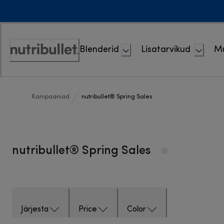
Skip
to
Content
Blenderid
Lisatarvikud
M
Accessibility
Statement
Kampaaniad
nutribullet® Spring Sales
nutribullet® Spring Sales
Järjesta
Price
Color