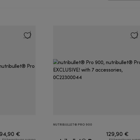
NUTRIBULLET® PRO 900
94,90 €
129,90 €
Käibemaksuga summa
Käibemaksuga sum