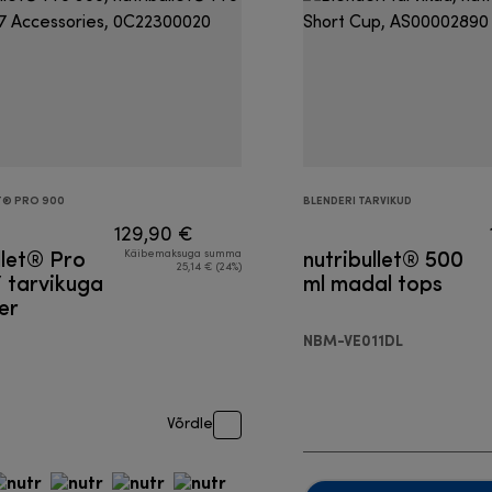
T® PRO 900
BLENDERI TARVIKUD
129,90 €
llet® Pro
nutribullet® 500
Käibemaksuga summa
25,14 € (24%)
 tarvikuga
ml madal tops
er
NBM-VE011DL
Võrdle