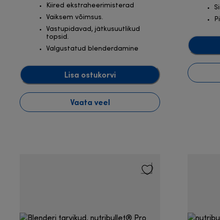
Kiired ekstraheerimisterad
S
Vaiksem võimsus.
P
Vastupidavad, jätkusuutlikud
topsid.
Valgustatud blenderdamine
Lisa ostukorvi
Vaata veel