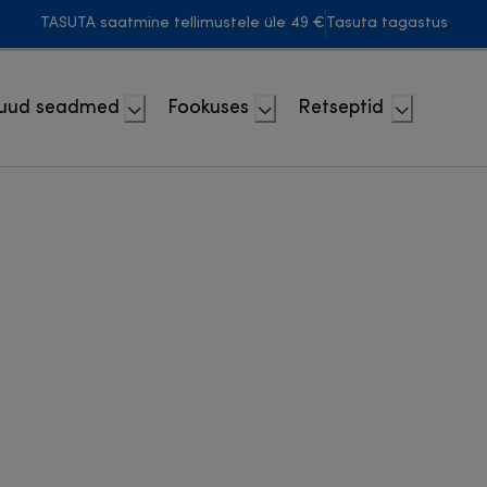
TASUTA saatmine tellimustele üle 49 €
Tasuta tagastus
uud seadmed
Fookuses
Retseptid