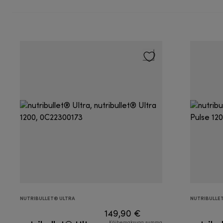
NUTRIBULLET® ULTRA
NUTRIBULLE
149,90 €
Käibemaksuga summa