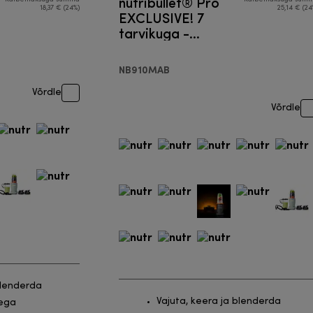
nutribullet® Pro
18,37 € (24%)
25,14 € (24
EXCLUSIVE! 7
tarvikuga -
Blender
NB910MAB
Võrdle
Võrdle
blenderda
Vajuta, keera ja blenderda
kega