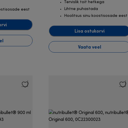
Tervislik toit hetkega
a
Lihtne puhastada
ostisosade eest
Hoolitsus sinu koostisosade eest
orvi
Lisa ostukorvi
el
Vaata veel