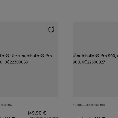
T® ULTRA
NUTRIBULLET® PRO 900
149,90 €
Käibemaksuga summa