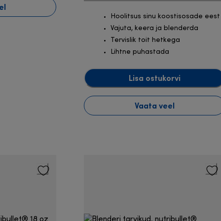
el
Hoolitsus sinu koostisosade eest
Vajuta, keera ja blenderda
Tervislik toit hetkega
Lihtne puhastada
Lisa ostukorvi
Vaata veel