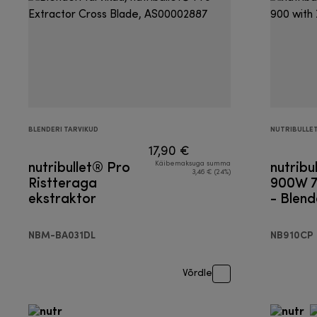
BLENDERI TARVIKUD
NUTRIBULLE
17,90 €
nutribullet® Pro
nutribu
Käibemaksuga summa
3,46 € (24%)
Ristteraga
900W 7
ekstraktor
- Blend
NBM-BA031DL
NB910CP
Võrdle