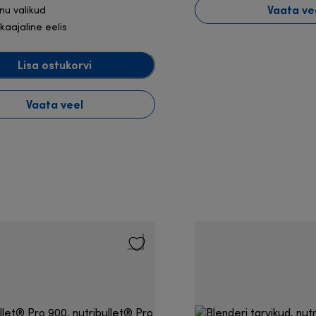
Vaata ve
inu valikud
ikaajaline eelis
Lisa ostukorvi
Vaata veel