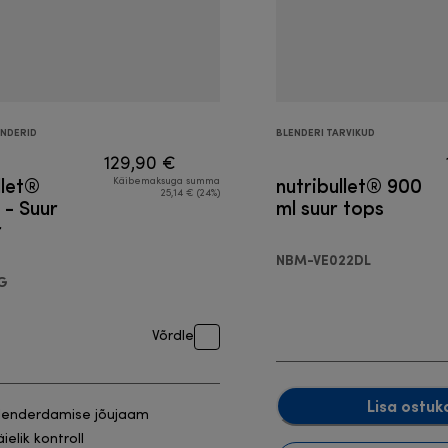
ENDERID
BLENDERI TARVIKUD
129,90 €
llet®
nutribullet® 900
Käibemaksuga summa
25,14 € (24%)
- Suur
ml suur tops
r
NBM-VE022DL
G
Võrdle
Lisa ostuk
lenderdamise jõujaam
ielik kontroll