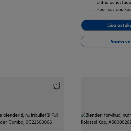
Lihtne puhastad
Hoolitsus sinu ko
Lisa ostuk
Vaata ve