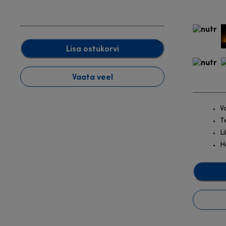
Lisa ostukorvi
Vaata veel
V
T
L
H