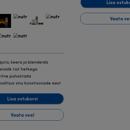
Lisa ostuk
Vaata ve
ajuta, keera ja blenderda
ervislik toit hetkega
ihtne puhastada
oolitsus sinu koostisosade eest
Lisa ostukorvi
Vaata veel