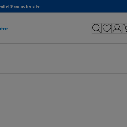
ullet® sur notre site
ière