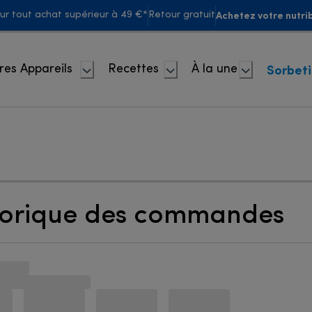
Achetez votre nutrib
our tout achat supérieur à 49 €*
Retour gratuit
Sorbet
res Appareils
Recettes
À la une
torique des commandes