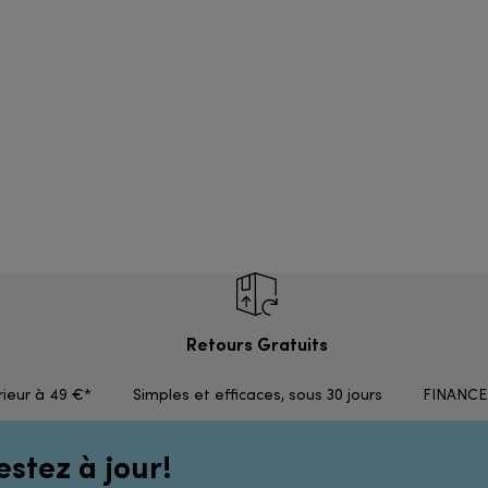
Retours Gratuits
rieur à 49 €*
Simples et efficaces, sous 30 jours
FINANCEM
estez à jour!