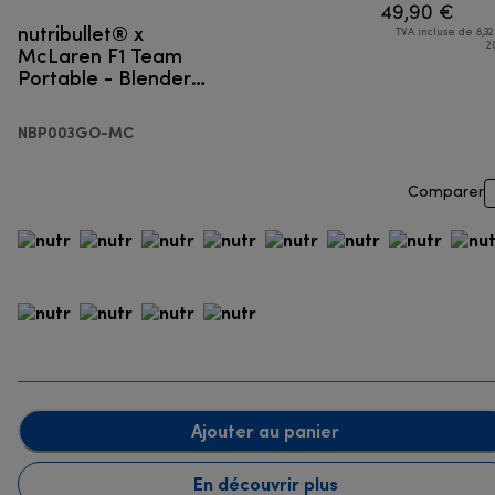
49,90 €
nutribullet® x
TVA incluse de 8,32
McLaren F1 Team
2
Portable - Blender
portable
NBP003GO-MC
Comparer
Ajouter au panier
En découvrir plus