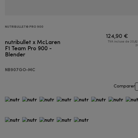
NUTRIBULLET® PRO 900
124,90 €
nutribullet x McLaren
TVA incluse de 20,82
F1 Team Pro 900 -
2
Blender
NB907GO-MC
Comparer