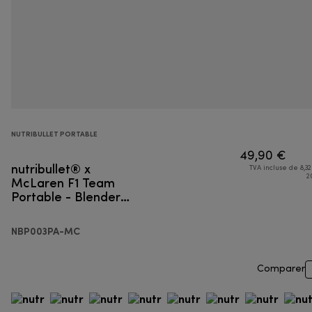
NUTRIBULLET PORTABLE
49,90 €
nutribullet® x
TVA incluse de 8,32
McLaren F1 Team
2
Portable - Blender
portable
NBP003PA-MC
Comparer