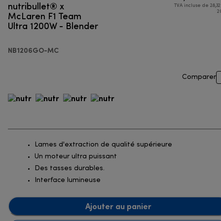
nutribullet® x
TVA incluse de 28,32
McLaren F1 Team
2
Ultra 1200W - Blender
NB1206GO-MC
Comparer
Lames d'extraction de qualité supérieure
Un moteur ultra puissant
Des tasses durables.
Interface lumineuse
Ajouter au panier