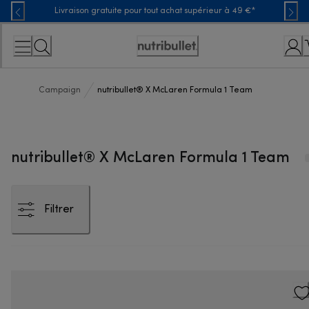
Skip
Livraison gratuite pour tout achat supérieur à 49 €*
to
Content
Déclaration
d'accessibilité
Campaign
nutribullet® X McLaren Formula 1 Team
nutribullet® X McLaren Formula 1 Team
Filtrer