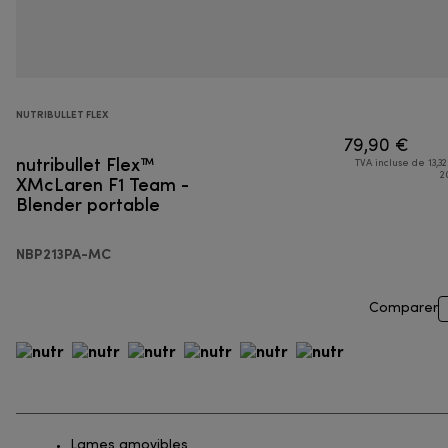
NUTRIBULLET FLEX
79,90 €
nutribullet Flex™
TVA incluse de 13,32
XMcLaren F1 Team -
2
Blender portable
NBP213PA-MC
Comparer
Lames amovibles