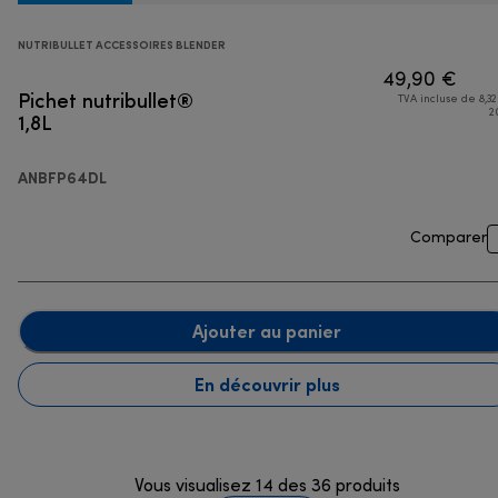
NUTRIBULLET ACCESSOIRES BLENDER
49,90 €
Pichet nutribullet®
TVA incluse de 8,32
1,8L
2
ANBFP64DL
Comparer
Ajouter au panier
En découvrir plus
Vous visualisez 14 des 36 produits