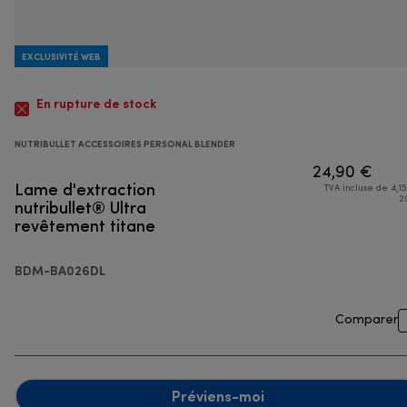
EXCLUSIVITÉ WEB
En rupture de stock
NUTRIBULLET ACCESSOIRES PERSONAL BLENDER
24,90 €
Lame d'extraction
TVA incluse de 4,15
nutribullet® Ultra
2
revêtement titane
BDM-BA026DL
Comparer
Préviens-moi