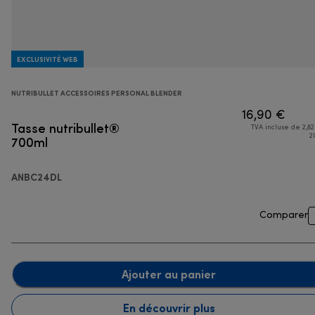
EXCLUSIVITÉ WEB
NUTRIBULLET ACCESSOIRES PERSONAL BLENDER
16,90 €
Tasse nutribullet®
TVA incluse de 2,82
700ml
2
ANBC24DL
Comparer
Ajouter au panier
En découvrir plus