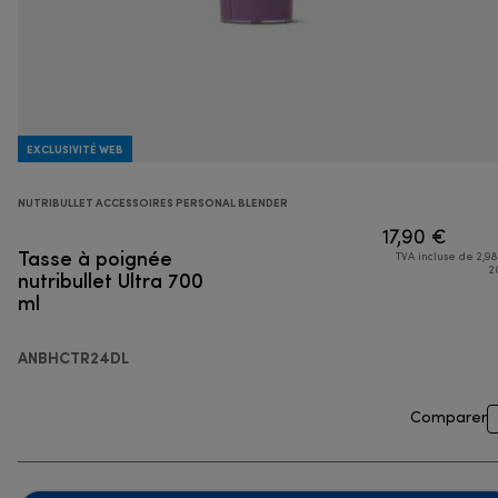
EXCLUSIVITÉ WEB
NUTRIBULLET ACCESSOIRES PERSONAL BLENDER
17,90 €
Tasse à poignée
TVA incluse de 2,98
nutribullet Ultra 700
2
ml
ANBHCTR24DL
Comparer