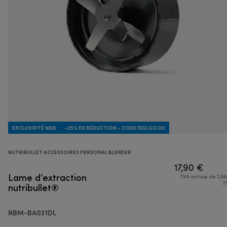
EXCLUSIVITÉ WEB
-25% DE RÉDUCTION - CODE FEELGOOD
NUTRIBULLET ACCESSOIRES PERSONAL BLENDER
17,90 €
Lame d’extraction
TVA incluse de 2,98
nutribullet®
2
NBM-BA031DL