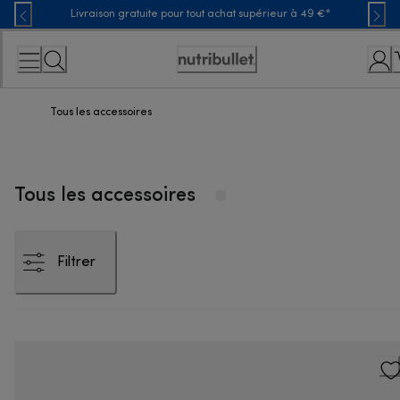
Skip
Livraison gratuite pour tout achat supérieur à 49 €*
to
Content
Déclaration
d'accessibilité
Tous les accessoires
Tous les accessoires
Filtrer