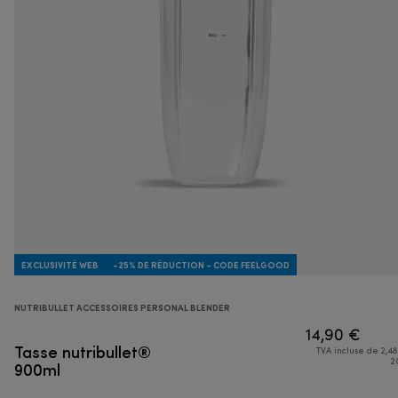
EXCLUSIVITÉ WEB
-25% DE RÉDUCTION - CODE FEELGOOD
NUTRIBULLET ACCESSOIRES PERSONAL BLENDER
14,90 €
Tasse nutribullet®
TVA incluse de 2,48
900ml
2