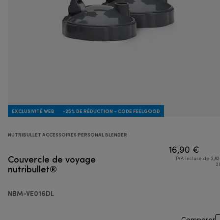
EXCLUSIVITÉ WEB
-25% DE RÉDUCTION - CODE FEELGOOD
NUTRIBULLET ACCESSOIRES PERSONAL BLENDER
16,90 €
Couvercle de voyage
TVA incluse de 2,82
nutribullet®
2
NBM-VE016DL