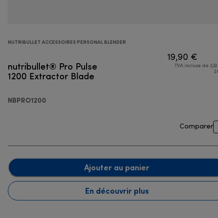
NUTRIBULLET ACCESSOIRES PERSONAL BLENDER
19,90 €
nutribullet® Pro Pulse
TVA incluse de 3,32
1200 Extractor Blade
2
NBPRO1200
Comparer
Ajouter au panier
En découvrir plus