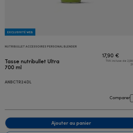
EXCLUSIVITÉ WEB
NUTRIBULLET ACCESSOIRES PERSONAL BLENDER
17,90 €
Tasse nutribullet Ultra
TVA incluse de 2,98
700 ml
2
ANBCTR24DL
Comparer
Ajouter au panier