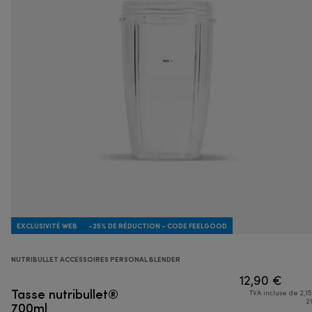
EXCLUSIVITÉ WEB
-25% DE RÉDUCTION - CODE FEELGOOD
NUTRIBULLET ACCESSOIRES PERSONAL BLENDER
12,90 €
Tasse nutribullet®
TVA incluse de 2,15
700ml
2