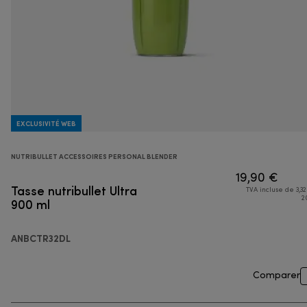
EXCLUSIVITÉ WEB
NUTRIBULLET ACCESSOIRES PERSONAL BLENDER
19,90 €
Tasse nutribullet Ultra
TVA incluse de 3,32
900 ml
2
ANBCTR32DL
Comparer