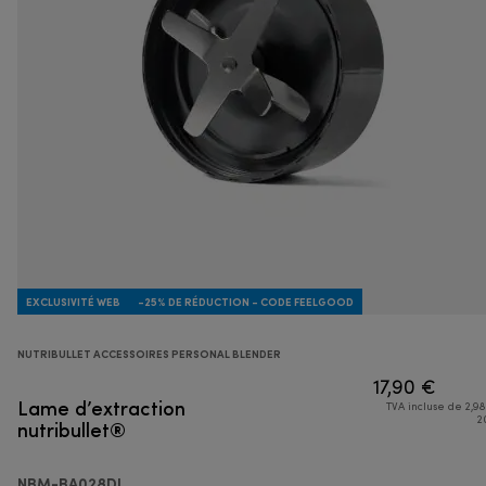
EXCLUSIVITÉ WEB
-25% DE RÉDUCTION - CODE FEELGOOD
NUTRIBULLET ACCESSOIRES PERSONAL BLENDER
17,90 €
Lame d’extraction
TVA incluse de 2,98
nutribullet®
2
NBM-BA028DL