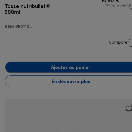
10,90 €
Tasse nutribullet®
TVA incluse de 1,82
500ml
2
NBM-VE011DL
Comparer
Ajouter au panier
En découvrir plus