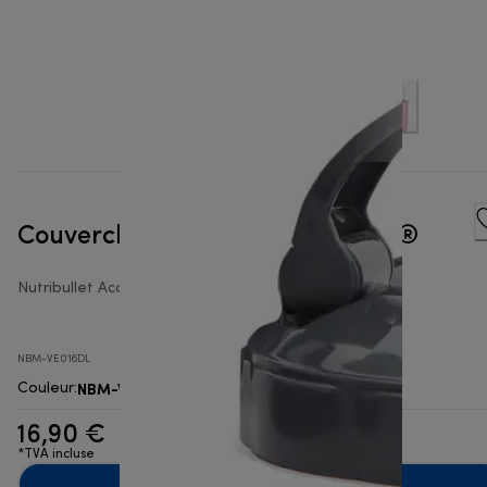
Couvercle de voyage nutribullet®
Nutribullet Accessoires Personal Blender
NBM-VE016DL
NBM-VE016DL
Couleur
:
16,90 €
*TVA incluse
Ajouter au panier