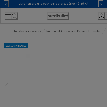
Skip
Livraison gratuite pour tout achat supérieur à 49 €*
to
Content
Déclaration
d'accessibilité
Tous les accessoires
Nutribullet Accessoires Personal Blender
EXCLUSIVITÉ WEB