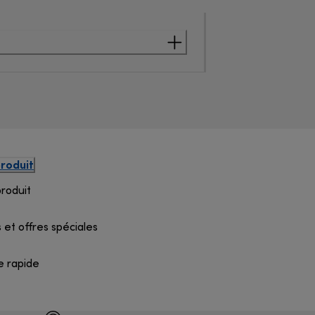
produit
produit
 et offres spéciales
e rapide