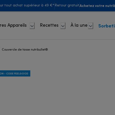
Achetez votre nutrib
our tout achat supérieur à 49 €*
Retour gratuit
Sorbet
res Appareils
Recettes
À la une
Couvercle de tasse nutribullet®
ION - CODE FEELGOOD