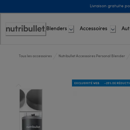
Skip
Livraison gratuite p
to
Content
Blenders
Accessoires
Aut
Déclaration
d'accessibilité
Tous les accessoires
Nutribullet Accessoires Personal Blender
EXCLUSIVITÉ WEB
-25% DE RÉDUCT