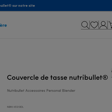
ullet® sur notre site
ière
Couvercle de tasse nutribullet®
Nutribullet Accessoires Personal Blender
NBM-VE013DL