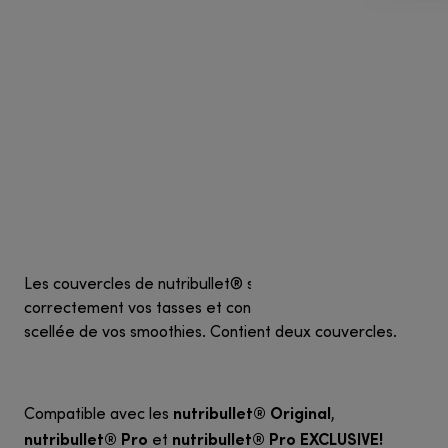
Les couvercles de nutribullet® sont conçus pour couvrir
correctement vos tasses et conserver la fraîcheur
scellée de vos smoothies. Contient deux couvercles.
nutribullet® Original
Compatible avec les
,
nutribullet® Pro
nutribullet® Pro EXCLUSIVE!
et