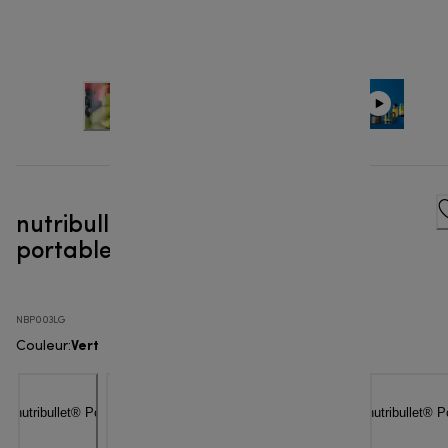
nutribullet® Portable - Blender
portable
NBP003LG
Vert
Couleur
: